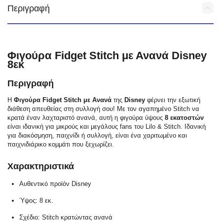
Περιγραφή
Φιγούρα Fidget Stitch με Ανανά Disney
8εκ
Περιγραφή
Η
Φιγούρα Fidget Stitch με Ανανά
της
Disney
φέρνει την εξωτική
διάθεση απευθείας στη συλλογή σου! Με τον αγαπημένο Stitch να
κρατά έναν λαχταριστό ανανά, αυτή η φιγούρα ύψους
8 εκατοστών
είναι ιδανική για μικρούς και μεγάλους fans του Lilo & Stitch. Ιδανική
για διακόσμηση, παιχνίδι ή συλλογή, είναι ένα χαριτωμένο και
παιχνιδιάρικο κομμάτι που ξεχωρίζει.
Χαρακτηριστικά
Αυθεντικό προϊόν Disney
Ύψος: 8 εκ.
Σχέδιο: Stitch κρατώντας ανανά