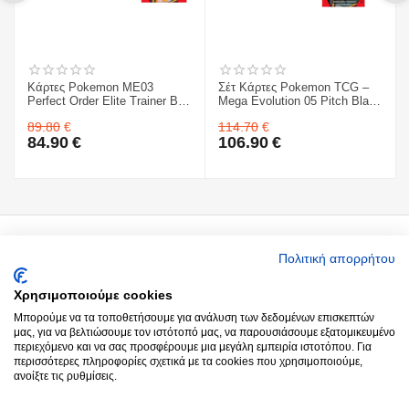
Κάρτες Pokemon ME03
Σέτ Κάρτες Pokemon TCG –
Perfect Order Elite Trainer Box
Mega Evolution 05 Pitch Black
& Mega Evolution 05 Pitch
- Sleeved Booster 1 ΤΜΧ. &
89.80
€
114.70
€
Black - Sleeved Booster 1
Κάρτες Pokemon TCG – Mega
84.90
€
106.90
€
ΤΜΧ.
Evolution 05 Pitch Black - 3-
Booster Blister & ME03
Perfect Order Elite Trainer Box
Ο Λογαριασμός μου
Πολιτική απορρήτου
Χρησιμοποιούμε cookies
Around you
Μπορούμε να τα τοποθετήσουμε για ανάλυση των δεδομένων επισκεπτών
μας, για να βελτιώσουμε τον ιστότοπό μας, να παρουσιάσουμε εξατομικευμένο
περιεχόμενο και να σας προσφέρουμε μια μεγάλη εμπειρία ιστοτόπου. Για
Παραγγελίες
περισσότερες πληροφορίες σχετικά με τα cookies που χρησιμοποιούμε,
ανοίξτε τις ρυθμίσεις.
Επικοινωνία