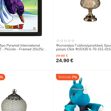
ρο Pyramid International
Φοντανιέρα Γυάλινη/μεταλλική Χρυ
 Z - Piccolo - Framed 20x25cm
μαύρη Click Φ15Χ30 6-70-151-015
29.80
€
24.90
€
5%
7%
Έκπτωση