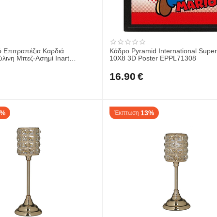
ό Επιτραπέζια Καρδιά
Κάδρο Pyramid International Super
ύλινη Μπεζ-Ασημί Inart
10X8 3D Poster EPPL71308
3-70-357-0212
16.90
€
2%
13%
Έκπτωση