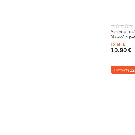
Διακοσμητικ
Μεταλλική-Ξ
18x5x18εκ. 
12.60
€
10.90
€
1
Έκπτωση