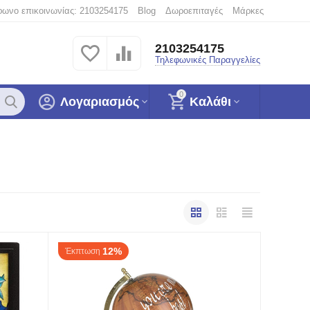
φωνο επικοινωνίας: 2103254175
Blog
Δωροεπιταγές
Μάρκες
2103254175
Τηλεφωνικές Παραγγελίες
0
Λογαριασμός
Καλάθι
12%
Έκπτωση