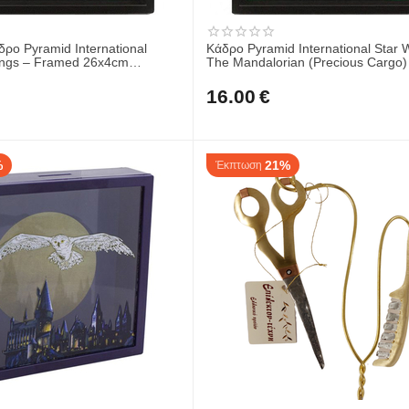
ρο Pyramid International
Κάδρο Pyramid International Star 
s – Framed 26x4cm
The Mandalorian (Precious Cargo)
Framed EPPL71429
16.00
€
%
21%
Έκπτωση