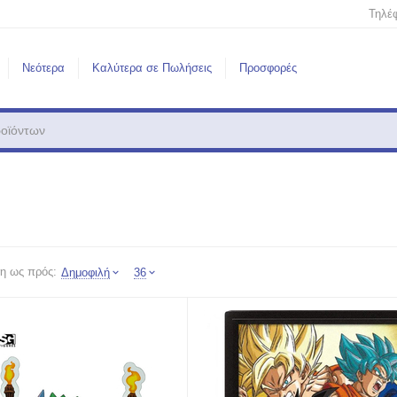
Τηλέ
Νεότερα
Καλύτερα σε Πωλήσεις
Προσφορές
η ως πρός:
Δημοφιλή
36