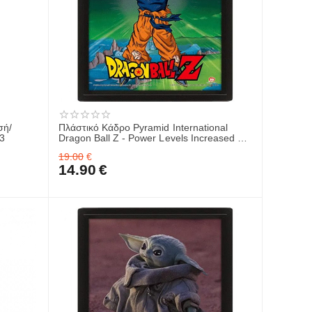
σή/
Πλάστικό Κάδρο Pyramid International
3
Dragon Ball Z - Power Levels Increased –
Framed 20x25cm EPPL71381
19.00
€
14.90
€