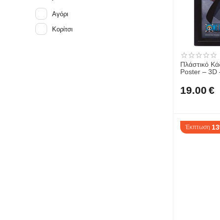
Αγόρι
Κορίτσι
Πλάστικό Κάδ
Poster – 3D
EPPL71507
19.00
€
1
Έκπτωση