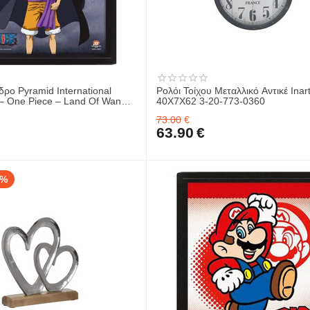
ρο Pyramid International
Ρολόι Τοίχου Μεταλλικό Αντικέ Inar
 – One Piece – Land Of Wano
40Χ7Χ62 3-20-773-0360
73.00
€
63.90
€
3%