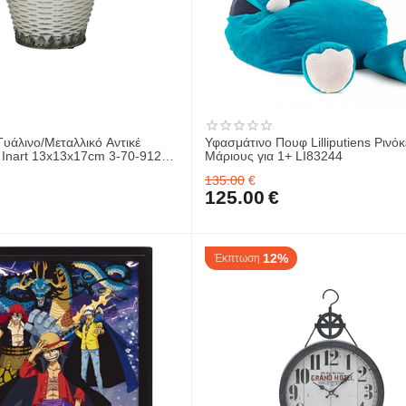
υάλινο/Μεταλλικό Αντικέ
Υφασμάτινο Πουφ Lilliputiens Ρινό
cm 3-70-912-
Μάριους για 1+ LI83244
135.00
€
125.00
€
12%
Έκπτωση