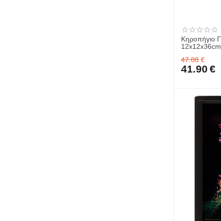
Κηροπήγιο Γ
12x12x36cm
47.88
€
41.90
€