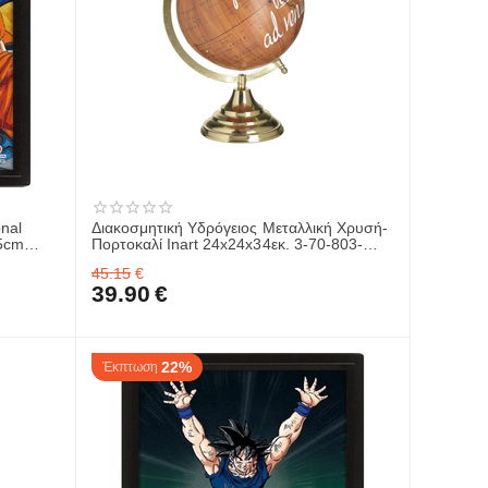
nal
Διακοσμητική Υδρόγειος Μεταλλική Χρυσή-
25cm
Πορτοκαλί Inart 24x24x34εκ. 3-70-803-
0068
45.15
€
39.90
€
22%
Έκπτωση