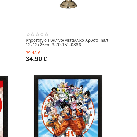
t
Κηροπήγιο Γυάλινο/Μεταλλικό Χρυσό Inart
12x12x26cm 3-70-151-0366
39.48
€
34.90
€