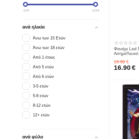
10
€
125
€
ανά ηλικία
Άνω των 15 Ετών
Άνω των 18 ετών
Φανάρι Led Γ
Ασημί/Λευκό Inart 13x13x17
Από 1 έτους
0135
19.90
€
16.90
€
Από 5 ετών
Από 6 ετών
3-5 ετών
5-8 ετών
8-12 ετών
12+ ετών
ανά φύλο