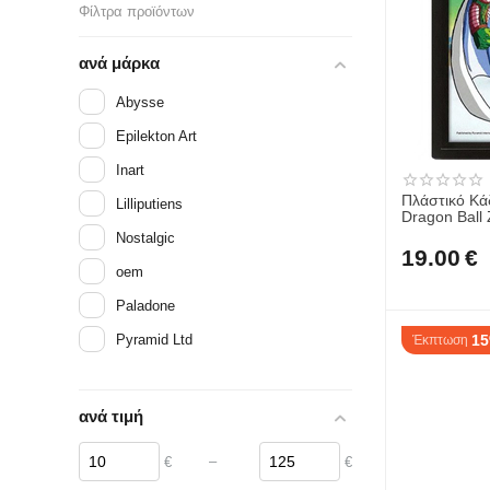
Φίλτρα προϊόντων
ανά μάρκα
Abysse
Epilekton Art
Inart
Πλάστικό Κάδ
Lilliputiens
Dragon Ball
EPPL71378
Nostalgic
19.00
€
oem
Paladone
Pyramid Ltd
1
Έκπτωση
ανά τιμή
–
€
€