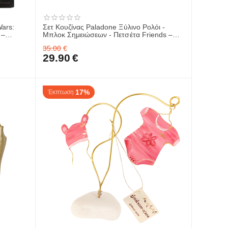
Wars:
Σετ Κουζίνας Paladone Ξύλινο Ρολόι -
 –
Μπλοκ Σημειώσεων - Πετσέτα Friends –
Central Perk Kitchen Gift Set PP8418FR
35.00
€
29.90
€
17%
Έκπτωση