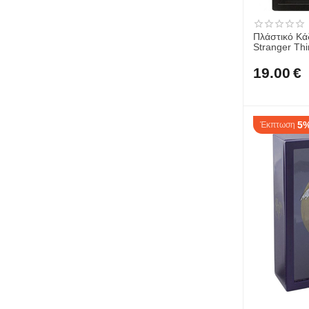
Πλάστικό Κάδ
Stranger Thing
EPPL71359
19.00
€
5
Έκπτωση