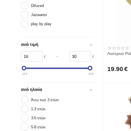
Difuzed
Jazwares
play by play
ανά τιμή
Λούτρινο Po
–
€
€
19.90
€
16
€
30
€
ανά ηλικία
Άνω των 3 ετών
1-3 ετών
3-5 ετών
5-8 ετών