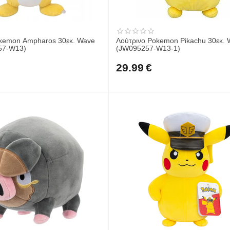
okemon Ampharos 30εκ. Wave
Λούτρινο Pokemon Pikachu 30εκ. 
57-W13)
(JW095257-W13-1)
29.99
€