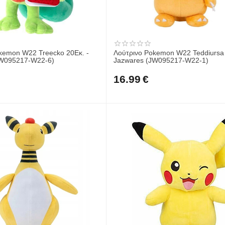
kemon W22 Treecko 20Εκ. -
Λούτρινο Pokemon W22 Teddiursa 
JW095217-W22-6)
Jazwares (JW095217-W22-1)
16.99
€