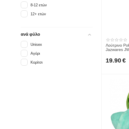
8-12 ετών
12+ ετών
ανά φύλο
Unisex
Λούτρινο Pokemon
Jaz
Αγόρι
19.90
€
Κορίτσι