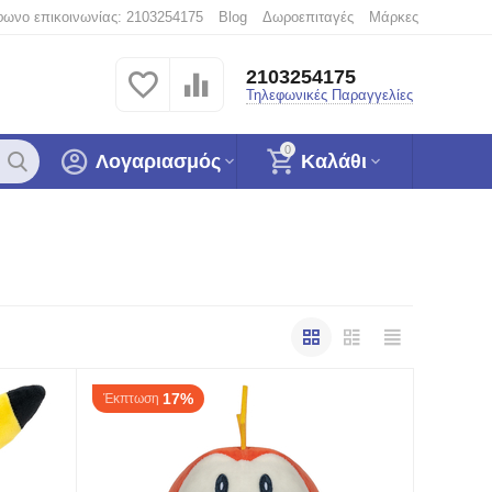
φωνο επικοινωνίας: 2103254175
Blog
Δωροεπιταγές
Μάρκες
2103254175
Τηλεφωνικές Παραγγελίες
0
Λογαριασμός
Καλάθι
17%
Έκπτωση