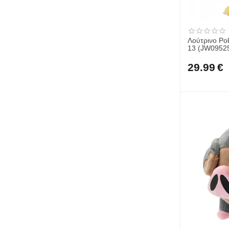
Λούτρινο P
13 (JW0952
29.99
€