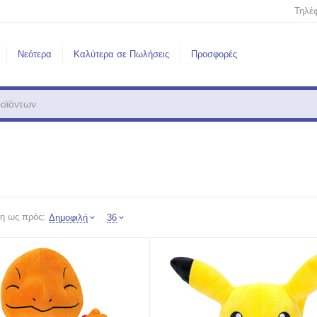
Τηλέ
Νεότερα
Καλύτερα σε Πωλήσεις
Προσφορές
η ως πρός:
Δημοφιλή
36