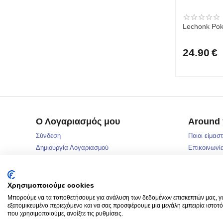
Lechonk Pok
24.90
€
Ο Λογαριασμός μου
Around
Σύνδεση
Ποιοι είμασ
Δημιουργία Λογαριασμού
Επικοινωνί
Δωροεπιταγ
Μάρκες
Sitemap
Χρησιμοποιούμε cookies
Αρθρογραφ
Μπορούμε να τα τοποθετήσουμε για ανάλυση των δεδομένων επισκεπτών μας, γι
εξατομικευμένο περιεχόμενο και να σας προσφέρουμε μια μεγάλη εμπειρία ιστοτό
που χρησιμοποιούμε, ανοίξτε τις ρυθμίσεις.