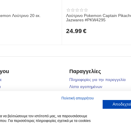
emon Λούτρινο 20 εκ.
Λούτρινο Pokemon Captain Pikach
Jazwares #PKW4295
24.99
€
 you
Παραγγελίες
τε
Πληροφορίες για την παραγγελία
α
Λίστα αγαπημένων
ές
Λίτσα σύγκρισης
Πολιτική απορρήτου
Πολιτική επιστροφών
Αποδεχτεί
Τρόποι αποστολής
ία
Τρόποι πληρωμής
α να βελτιώσουμε τον ιστότοπό μας, να παρουσιάσουμε
που. Για περισσότερες πληροφορίες σχετικά με τα cookies
ΤΗΛΕΦΩΝΙΚΕΣ ΠΑΡΑΓΓΕΛΙΕΣ