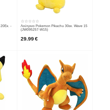
20Εκ. -
Λούτρινο Pokemon Pikachu 30εκ. Wave 15
(JW095257-W15)
29.99
€