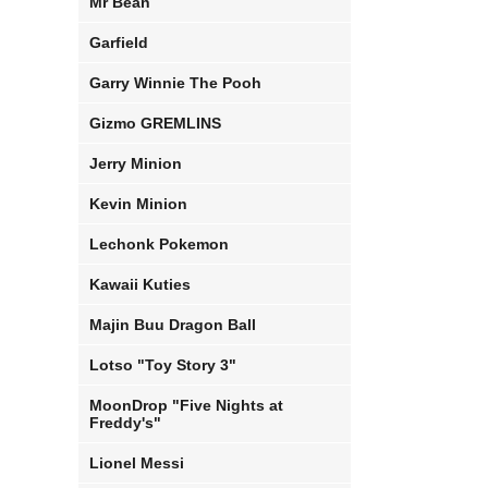
Mr Bean
Garfield
Garry Winnie The Pooh
Gizmo GREMLINS
Jerry Minion
Kevin Minion
Lechonk Pokemon
Kawaii Kuties
Majin Buu Dragon Ball
Lotso "Toy Story 3"
MoonDrop "Five Nights at
Freddy's"
Lionel Messi