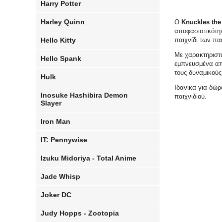
Harry Potter
Harley Quinn
Ο
Knuckles the
αποφασιστικότητ
Hello Kitty
παιχνίδι των πα
Με χαρακτηριστι
Hello Spank
εμπνευσμένα από
τους δυναμικούς 
Hulk
Ιδανικά για δώρ
Inosuke Hashibira Demon
παιχνιδιού.
Slayer
Iron Man
IT: Pennywise
Izuku Midoriya - Total Anime
Jade Whisp
Joker DC
Judy Hopps - Zootopia