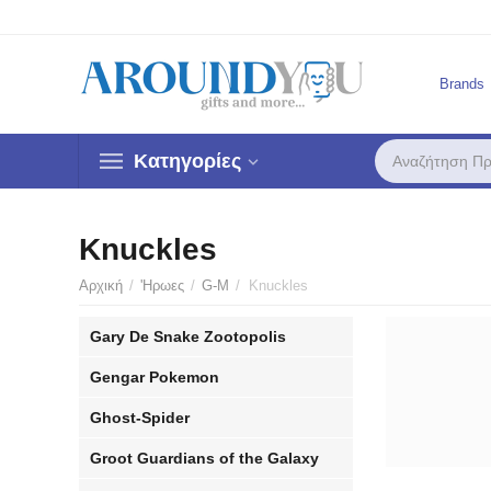
Brands
Κατηγορίες
Knuckles
Αρχική
/
'Ηρωες
/
G-M
/
Knuckles
Gary De Snake Zootopolis
Gengar Pokemon
Ghost-Spider
Groot Guardians of the Galaxy