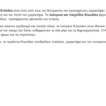
 Echidna
είναι ένας από τους πιο δυναμικούς και αγαπημένους χαρακτήρες 
α και τον πιστό του χαρακτήρα. Τα
λούτρινα και παιχνίδια Knuckles
φέρνο
ιδιών, προσφέροντας φαντασία και ένταση.
κό κόκκινο σχεδιασμό και απαλά υλικά, τα λούτρινα Knuckles είναι ιδανικά γ
 τον κόσμο του Sonic ενθαρρύνουν το role play και τη δημιουργικότητα. Ο 
ήρωες και τις περιπέτειες.
ο, τα προϊόντα Knuckles συνδυάζουν ποιότητα, χαρακτήρα και τον συναρπασ