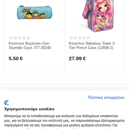
Κασετινα Βαρελακι Gim
Κασετίνα Nebulous Stars 3-
Stumble Guys 377-30140
Tier Pencil Case (12606-1)
5.50
€
27.99
€
Ο Λογαριασμός μου
Πολιτική απορρήτου
Χρησιμοποιούμε cookies
Around you
Μπορούμε να τα τοποθετήσουμε για ανάλυση των δεδομένων επισκεπτών
μας, για να βελτιώσουμε τον ιστότοπό μας, να παρουσιάσουμε εξατομικευμένο
περιεχόμενο και να σας προσφέρουμε μια μεγάλη εμπειρία ιστοτόπου. Για
Παραγγελίες