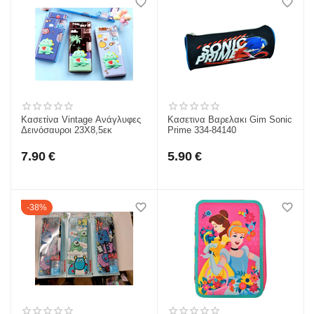
Κασετίνα Vintage Ανάγλυφες
Κασετινα Βαρελακι Gim Sonic
Δεινόσαυροι 23X8,5εκ
Prime 334-84140
7.90
€
5.90
€
38%