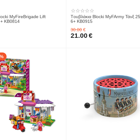
ocki MyFireBrigade Lift
Tουβλάκια Blocki MyFArmy Τάνξ 25
 6+ KB0814
6+ KB0915
30.00
€
21.00
€
0%