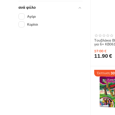
ανά φύλο
Αγόρι
Κορίτσι
Tουβλάκια B
για 6+ KB06
17.00
€
11.90
€
3
Έκπτωση