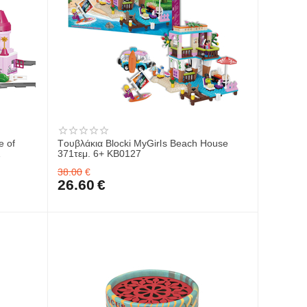
e of
Tουβλάκια Blocki MyGirls Beach House
1
371τεμ. 6+ KB0127
38.00
€
26.60
€