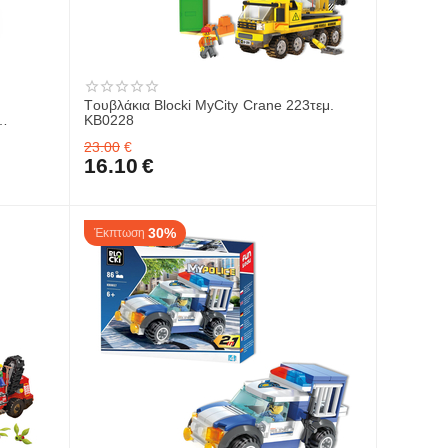
Tουβλάκια Blocki MyCity Crane 223τεμ.
KB0228
him
23.00
€
16.10
€
30%
Έκπτωση