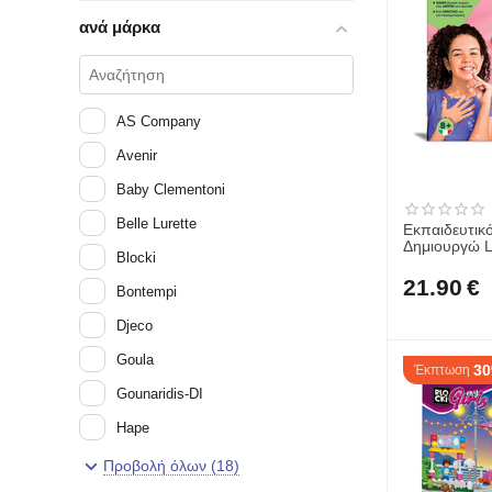
ανά μάρκα
AS Company
Avenir
Baby Clementoni
Belle Lurette
Εκπαιδευτικό
Δημιουργώ Lab Λαμπερά Νύχι
Blocki
Χρονών 102
21.90
€
Bontempi
Djeco
Goula
3
Έκπτωση
Gounaridis-DI
Hape
HappiHobbi
Προβολή όλων (18)