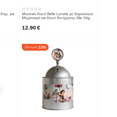
3τεμ. για
Μουσικό Κουτί Belle Lurette με Χειροκίνητο
Μηχανισμό και Κουτί Αντήχησης Alle Vögel
Sind Schon Da RON12
12.90
€
13%
Έκπτωση