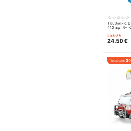
Tουβλάκια B
413τεμ. 6+ 
35.00
€
24.50
€
3
Έκπτωση