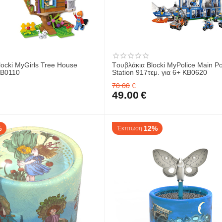
locki MyGirls Tree House
Tουβλάκια Blocki MyPolice Main Po
KB0110
Station 917τεμ. για 6+ KB0620
70.00
€
49.00
€
%
12%
Έκπτωση