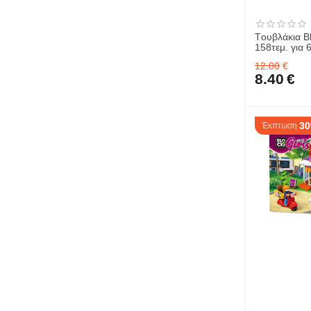
Tουβλάκια Bl
158τεμ. για
12.00
€
8.40
€
3
Έκπτωση