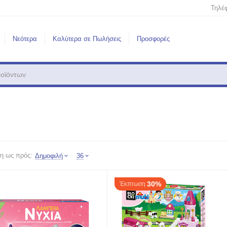
Τηλέ
Νεότερα
Καλύτερα σε Πωλήσεις
Προσφορές
η ως πρός:
Δημοφιλή
36
30%
Έκπτωση