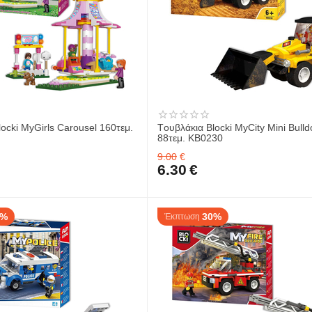
ocki MyGirls Carousel 160τεμ.
Tουβλάκια Blocki MyCity Mini Bulld
88τεμ. KB0230
9.00
€
6.30
€
0%
30%
Έκπτωση