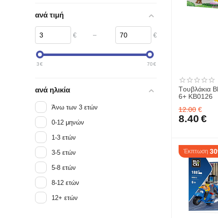
Hellenic Ideas
ανά τιμή
Jabadabado
Orange Tree
–
€
€
Quut
Rex London
3
€
70
€
Svoora
Tουβλάκια Bl
ανά ηλικία
Vilac
6+ KB0126
Άνω των 3 ετών
12.00
€
8.40
€
0-12 μηνών
1-3 ετών
3
Έκπτωση
3-5 ετών
5-8 ετών
8-12 ετών
12+ ετών