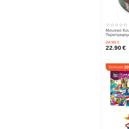
Μουσικό Κουτ
Περιστρεφόμ
Brahms' Lull
24.90
€
22.90
€
3
Έκπτωση