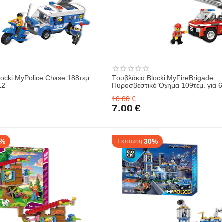
locki MyPolice Chase 188τεμ.
Tουβλάκια Blocki MyFireBrigade
12
Πυροσβεστικό Όχημα 109τεμ. για 
KB0818
10.00
€
7.00
€
0%
30%
Έκπτωση