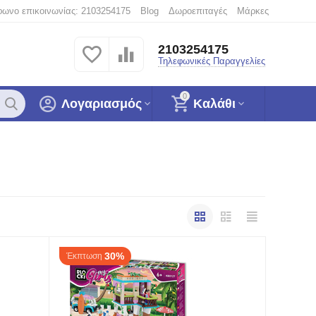
φωνο επικοινωνίας: 2103254175
Blog
Δωροεπιταγές
Μάρκες
2103254175
Τηλεφωνικές Παραγγελίες
0
Λογαριασμός
Καλάθι
30%
Έκπτωση