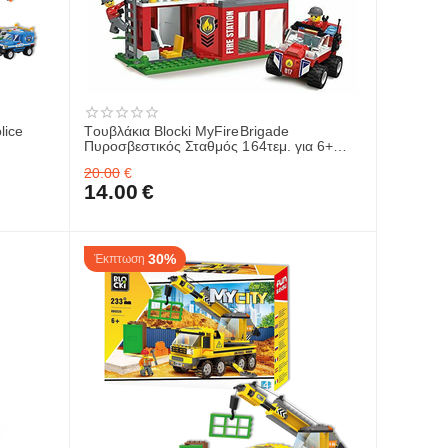
lice
Tουβλάκια Blocki MyFireBrigade
Πυροσβεστικός Σταθμός 164τεμ. για 6+
KB0817
20.00
€
14.00
€
30%
Έκπτωση