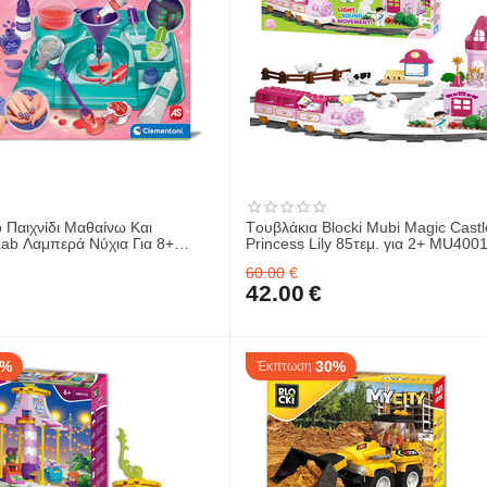
 Παιχνίδι Μαθαίνω Και
Tουβλάκια Blocki Mubi Magic Castl
α Για 8+
Princess Lily 85τεμ. για 2+ MU400
6-63409
60.00
€
42.00
€
0%
30%
Έκπτωση