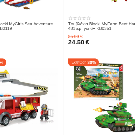
locki MyGirls Sea Adventure
Tουβλάκια Blocki MyFarm Beet Har
KB0119
481τεμ. για 6+ KB0351
35.00
€
24.50
€
0%
30%
Έκπτωση