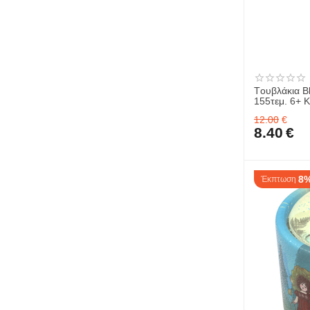
Tουβλάκια B
155τεμ. 6+ 
12.00
€
8.40
€
8
Έκπτωση