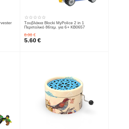
vester
Tουβλάκια Blocki MyPolice 2 in 1
Περιπολικό 86τεμ. για 6+ KB0657
8.00
€
5.60
€