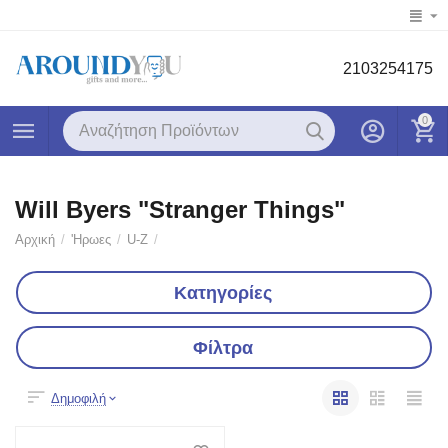
2103254175
0
Will Byers "Stranger Things"
Αρχική
/
'Ηρωες
/
U-Z
/
Κατηγορίες
Φίλτρα
Δημοφιλή