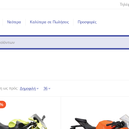
Τηλέ
Νεότερα
Καλύτερα σε Πωλήσεις
Προσφορές
η ως πρός:
Δημοφιλή
36
3%