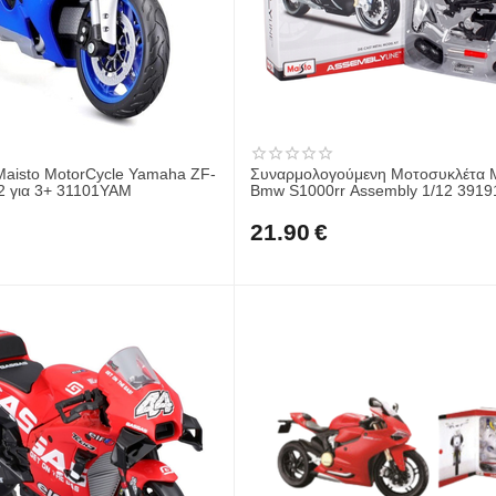
Maisto MotorCycle Yamaha ZF-
Συναρμολογούμενη Μοτοσυκλέτα Maisto
2 για 3+ 31101YAM
Bmw S1000rr Assembly 
21.90
€