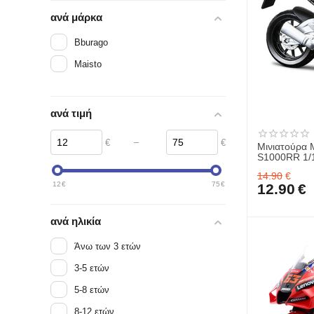
ανά μάρκα
Bburago
Maisto
ανά τιμή
–
€
€
Μινιατούρα 
S1000RR 1/
14.90
€
12
€
75
€
12.90
€
ανά ηλικία
Άνω των 3 ετών
3-5 ετών
5-8 ετών
8-12 ετών