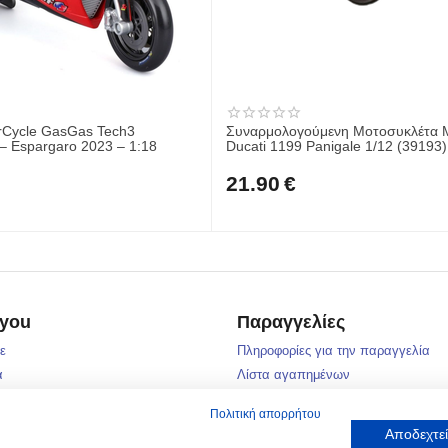
rCycle GasGas Tech3
Συναρμολογούμενη Μοτοσυκλέτα Maisto
 Espargaro 2023 – 1:18
Ducati 1199 Panigale 1/12 (39193)
21.90
€
 you
Παραγγελίες
τε
Πληροφορίες για την παραγγελία
α
Λίστα αγαπημένων
ές
Λίτσα σύγκρισης
Πολιτική απορρήτου
Πολιτική επιστροφών
Αποδεχτεί
Τρόποι αποστολής