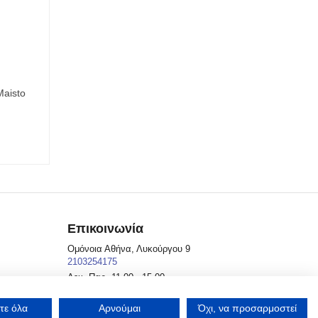
Επικοινωνία
Ομόνοια Αθήνα, Λυκούργου 9
2103254175
Δευ.-Παρ. 11.00 - 15.00
info@aroundyou.gr
Προβολή στον χάρτη
τε όλα
Αρνούμαι
Όχι, να προσαρμοστεί