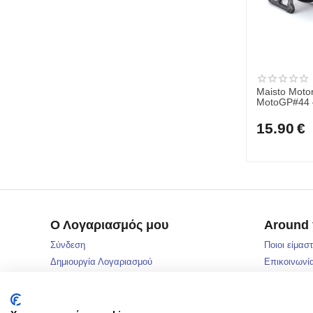
Maisto Moto
MotoGP#44 –
15.90
€
Ο Λογαριασμός μου
Around
Σύνδεση
Ποιοι είμασ
Δημιουργία Λογαριασμού
Επικοινωνί
Δωροεπιταγ
Μάρκες
Sitemap