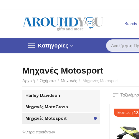
Brands
Κατηγορίες
Μηχανές Motosport
Αρχική
/
Οχήματα
/
Μηχανές
/
Μηχανές Motosport
Harley Davidson
Ταξινόμησ
Μηχανές MotoCross
1
Έκπτωση
Μηχανές Motosport
Φίλτρα προϊόντων