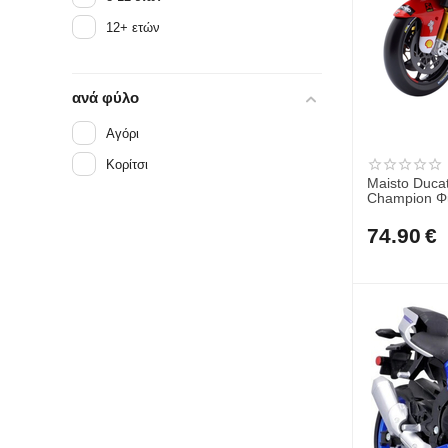
12+ ετών
ανά φύλο
Αγόρι
Κορίτσι
Maisto Ducati
Champion Φι
74.90
€