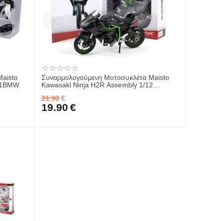
Συναρμολογούμενη Μοτοσυκλέτα Maisto
1/12 39191BMW
Kawasaki Ninja H2R Assembly 1/12
39191KWS
21.90
€
19.90
€