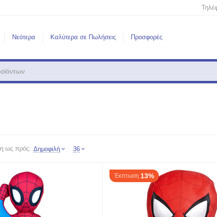
Τηλέ
Νεότερα
Καλύτερα σε Πωλήσεις
Προσφορές
η ως πρός:
Δημοφιλή
36
13%
Έκπτωση