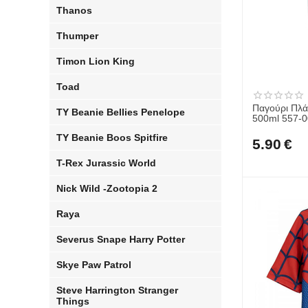
Thanos
Thumper
Timon Lion King
Toad
Παγούρι Πλά
TY Beanie Bellies Penelope
500ml 557-
TY Beanie Boos Spitfire
5.90
€
T-Rex Jurassic World
Nick Wild -Zootopia 2
Raya
Severus Snape Harry Potter
Skye Paw Patrol
Steve Harrington Stranger
Things