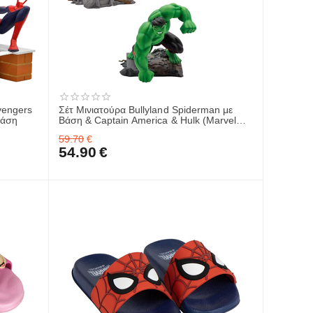
vengers
Σέτ Μινιατούρα Bullyland Spiderman με
Βάση
Βάση & Captain America & Hulk (Marvel
Avengers)
59.70
€
54.90
€