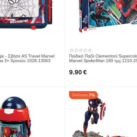
ψε - Σβήσε AS Travel Marvel
Παιδικό Παζλ Clementoni Supercol
ια 3+ Χρονών 1028-13063
Marvel SpiderMan 180 τμχ 1210-2
9.90
€
7%
Έκπτωση