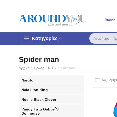
Brands
Κατηγορίες
Spider man
Αρχική
/
'Ηρωες
/
N-T
/
Spider man
Naruto
Ταξινόμησ
Nala Lion King
Noelle Black Clover
Pandy Γάτα Gabby´S
Dollhouse