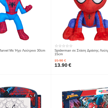
arvel Με Ήχο Λούτρινο 30cm
Spiderman σε Στάση Δράσης Λούτ
15cm
15.90
€
13.90
€