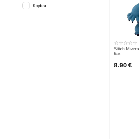
Κορίτσι
Stitch Μινιατ
6εκ
8.90
€