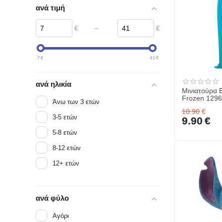
ανά τιμή
–
€
€
7
€
41
€
ανά ηλικία
Μινιατούρα 
Frozen 129
Άνω των 3 ετών
10.90
€
3-5 ετών
9.90
€
5-8 ετών
8-12 ετών
12+ ετών
ανά φύλο
Αγόρι