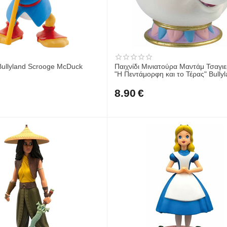
Bullyland Scrooge McDuck
Παιχνίδι Μινιατούρα Μαντάμ Τσαγιε
"Η Πεντάμορφη και το Τέ
8.90
€