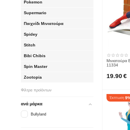
Pokemon
Supermario
Παιχνίδι Μινιατούρα
Spidey
Stitch
Bibi Chibis
Μινιατούρα 
11334
Spin Master
19.90
€
Zootopia
Φίλτρα προϊόντων
9
Έκπτωση
ανά μάρκα
Bullyland