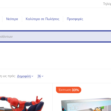
Τηλέ
Νεότερα
Καλύτερα σε Πωλήσεις
Προσφορές
η ως πρός:
Δημοφιλή
36
33%
Έκπτωση