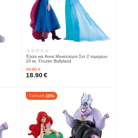
Έλσα και Άννα Μινιατούρα Σετ 2 τεμαχίων
10 εκ. Frozen Bullyland
19.80
€
18.90
€
10%
Έκπτωση