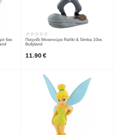
ρό 6εκ.
Παιχνίδι Μινιατούρα Rafiki & Simba 10εκ.
ρας" Bullyland
Bullyland
11.90
€