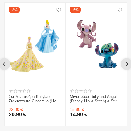
8%
6%
Σέτ Μινιατούρα Bullyland
Μινιατούρα Bullyland Angel
Σταχτοπούτα Cinderella (Live
(Disney Lilo & Stitch) & Stitch
action) & Σταχτοπούτα
& Scrump
22.80
€
15.80
€
Cinderella
20.90
€
14.90
€