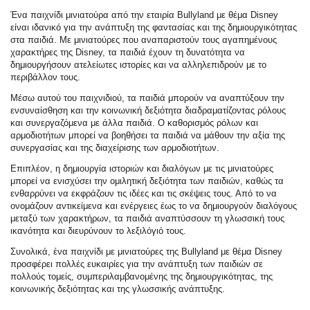
Ένα παιχνίδι μινιατούρα από την εταιρία Bullyland με θέμα Disney
είναι ιδανικό για την ανάπτυξη της φαντασίας και της δημιουργικότητας
στα παιδιά. Με μινιατούρες που αναπαριστούν τους αγαπημένους
χαρακτήρες της Disney, τα παιδιά έχουν τη δυνατότητα να
δημιουργήσουν ατελείωτες ιστορίες και να αλληλεπιδρούν με το
περιβάλλον τους.
Μέσω αυτού του παιχνιδιού, τα παιδιά μπορούν να αναπτύξουν την
ενσυναίσθηση και την κοινωνική δεξιότητα διαδραματίζοντας ρόλους
και συνεργαζόμενα με άλλα παιδιά. Ο καθορισμός ρόλων και
αρμοδιοτήτων μπορεί να βοηθήσει τα παιδιά να μάθουν την αξία της
συνεργασίας και της διαχείρισης των αρμοδιοτήτων.
Επιπλέον, η δημιουργία ιστοριών και διαλόγων με τις μινιατούρες
μπορεί να ενισχύσει την ομιλητική δεξιότητα των παιδιών, καθώς τα
ενθαρρύνει να εκφράζουν τις ιδέες και τις σκέψεις τους. Από το να
ονομάζουν αντικείμενα και ενέργειες έως το να δημιουργούν διαλόγους
μεταξύ των χαρακτήρων, τα παιδιά αναπτύσσουν τη γλωσσική τους
ικανότητα και διευρύνουν το λεξιλόγιό τους.
Συνολικά, ένα παιχνίδι με μινιατούρες της Bullyland με θέμα Disney
προσφέρει πολλές ευκαιρίες για την ανάπτυξη των παιδιών σε
πολλούς τομείς, συμπεριλαμβανομένης της δημιουργικότητας, της
κοινωνικής δεξιότητας και της γλωσσικής ανάπτυξης.