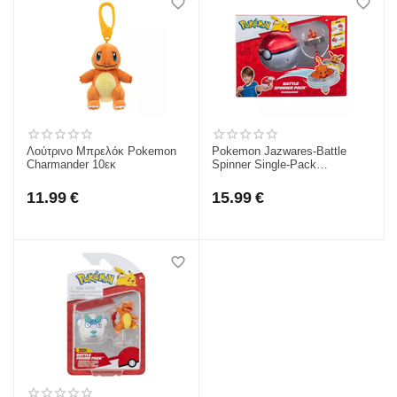
Λούτρινο Μπρελόκ Pokemon
Pokemon Jazwares-Battle
Charmander 10εκ
Spinner Single-Pack
Charmander & Pokeball Σετ
Μάχης Με Εκτοξευτή
11.99
€
15.99
€
JW004397-6