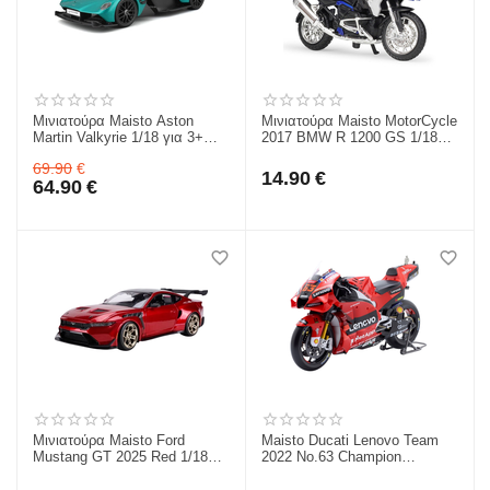
Μινιατούρα Maisto Aston
Μινιατούρα Maisto MotorCycle
Martin Valkyrie 1/18 για 3+
2017 BMW R 1200 GS 1/18
31465
για 3+ 39300BMWR
69.90
€
14.90
€
64.90
€
Μινιατούρα Maisto Ford
Maisto Ducati Lenovo Team
Mustang GT 2025 Red 1/18
2022 No.63 Champion
για 3+ 31468
Φιγούρα Μοντελισμού 1/6
32229