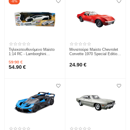
8%
Τηλεκατευθυνόμενο Maisto
Μινιατούρα Maisto Chevrolet
1:14 RC - Lamborghini
Corvette 1970 Special Edition
Huracan Sterrato 82817
1/24 31202
59.90
€
24.90
€
54.90
€