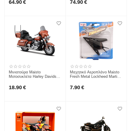
64.90
€
74.90
€
Μινιατούρα Maisto
Μαχητικό Αεροπλάνο Maisto
Μοτοσυκλέτα Harley Davidson
Fresh Metal Lockheed Martin
- 2013 FLHTK Electra Glide
F-117 για 3+ 15088MAR
Ultra Limited 1/18 για 3+
18.90
€
7.90
€
39360