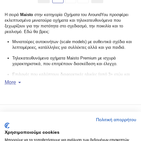
Η σειρά
Maisto
στην κατηγορία
Οχήματα
του AroundYou προσφέρει
εκλεπτυσμένα μινιατούρα οχήματα και τηλεκατευθυνόμενα που
ξεχωρίζουν για την πιστότητα στο σχεδιασμό, την ποικιλία και το
ρεαλισμό. Εδώ θα βρεις:
Μινιατούρες αυτοκινήτων (scale models) με αυθεντικά σχέδια και
λεπτομέρειες, κατάλληλες για συλλέκτες αλλά και για παιδιά.
Τηλεκατευθυνόμενα οχήματα Maisto Premium με ισχυρά
χαρακτηριστικά, που επιτρέπουν διασκέδαση και έλεγχο.
Επιλογές που καλύπτουν διαφορετικές ηλικίες (από 3+ ετών και
άνω) και εύρος τιμών, ώστε να βρεις κάτι που να ταιριάζει στα
More
γούστα και τον προϋπολογισμό σου.
Οχήματα διαφόρων τύπων: αυτοκίνητα, μηχανές, αεροπλάνα,
τηλεκατευθυνόμενα κ.ά. για ποικίλες εμπειρίες παιχνιδιού ή
συλλογής.
Ο Λογαριασμός μου
Πολιτική απορρήτου
Χρησιμοποιούμε cookies
Around you
Μπορούμε να τα τοποθετήσουμε για ανάλυση των δεδομένων επισκεπτών