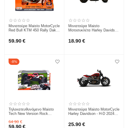
Μινιατούρα Maisto MotorCycle
Μινιατούρα Maisto
Red Bull KTM 450 Rally Dakar
Μοτοσυκλέτα Harley Davidson
1/6 για 8+ 32246
-2022 Fat Bob 114 1/18 για 3+
39360-9
59.90
€
18.90
€
8%
Τηλεκατευθυνόμενο Maisto
Μινιατούρα Maisto MotorCycle
Tech New Version Rock
Harley Davidson - H-D 2024
Crawler τηλεκατευθυνόμενο
Sport 1/12 για 3+ 32346
64.90
€
2.4GHz - 82746
25.90
€
59.90
€