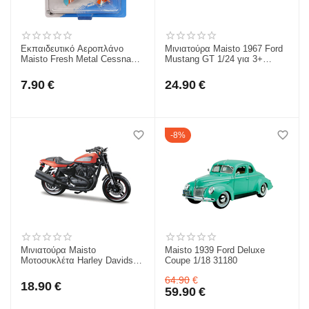
Εκπαιδευτικό Αεροπλάνο
Μινιατούρα Maisto 1967 Ford
Maisto Fresh Metal Cessna
Mustang GT 1/24 για 3+
172 N 17 Air Cutter 1955 για
31260
3+ 15088CES
7.90
€
24.90
€
8%
Μινιατούρα Maisto
Maisto 1939 Ford Deluxe
Μοτοσυκλέτα Harley Davidson
Coupe 1/18 31180
- 2011 XR1200X 1/18 για 3+
64.90
€
39360-1
18.90
€
59.90
€