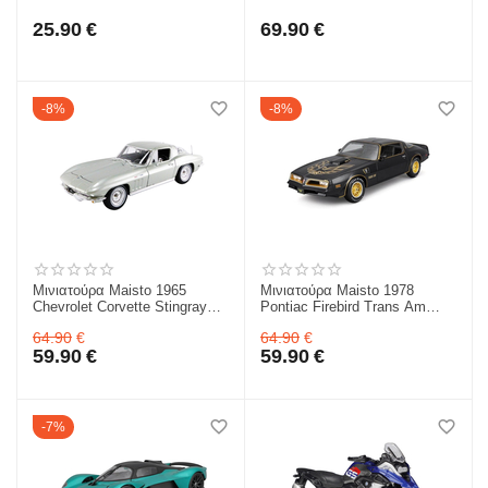
για 3+ 32908
Specialroadster 1936 1/18 για
3+ 36055
25.90
€
69.90
€
8%
8%
Μινιατούρα Maisto 1965
Μινιατούρα Maisto 1978
Chevrolet Corvette Stingray
Pontiac Firebird Trans Am
1/18 για 3+ 31640
1/18 για 3+ 31464
64.90
€
64.90
€
59.90
€
59.90
€
7%