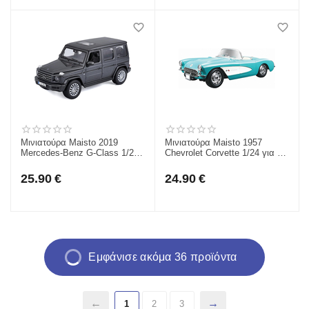
Μινιατούρα Maisto 2019
Μινιατούρα Maisto 1957
Mercedes-Benz G-Class 1/25
Chevrolet Corvette 1/24 για 3+
για 3+ 31531
31275
25.90
€
24.90
€
Εμφάνισε ακόμα 36 προϊόντα
1
2
3