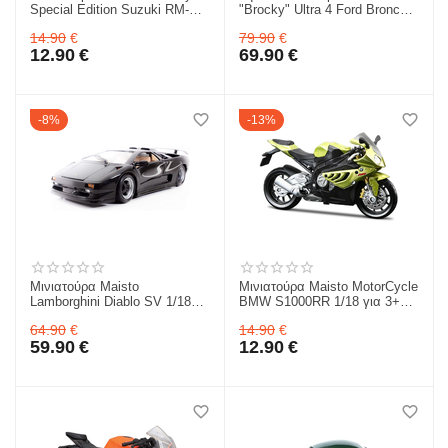
Special Edition Suzuki RM-Z
"Brocky" Ultra 4 Ford Bronco
250 1/18 για 3+ 39300SUZU
RC για 3+ 81605
14.90
€
79.90
€
12.90
€
69.90
€
8%
13%
Μινιατούρα Maisto
Μινιατούρα Maisto MotorCycle
Lamborghini Diablo SV 1/18
BMW S1000RR 1/18 για 3+
για 3+ 31844
39300BMWS
64.90
€
14.90
€
59.90
€
12.90
€