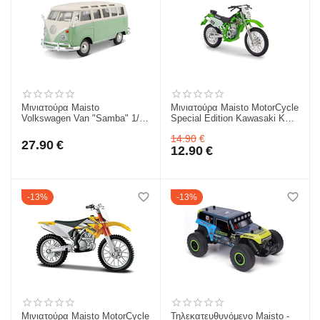
Μινιατούρα Maisto
Μινιατούρα Maisto MotorCycle
Volkswagen Van "Samba" 1/25
Special Edition Kawasaki KLX
για 3+ 31956
250SR 1/18 για 3+
14.90
€
39300KAWA250
27.90
€
12.90
€
13%
13%
Μινιατούρα Maisto MotorCycle
Τηλεκατευθυνόμενο Maisto -