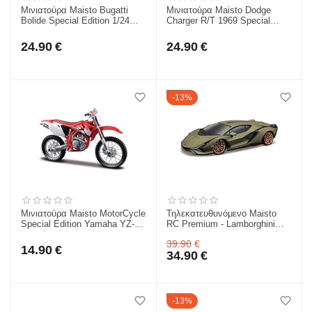
Μινιατούρα Maisto Bugatti
Μινιατούρα Maisto Dodge
Bolide Special Edition 1/24
Charger R/T 1969 Special
32911
Edition 1/24 31256
24.90
€
24.90
€
13%
Μινιατούρα Maisto MotorCycle
Τηλεκατευθυνόμενο Maisto
Special Edition Yamaha YZ-
RC Premium - Lamborghini
450F 1/18 για 3+
Sian FKP 37 1/24 για 3+
39.90
€
39300YAM450
82338
14.90
€
34.90
€
13%