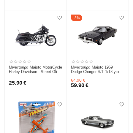
8%
Μινιατούρα Maisto MotorCycle
Μινιατούρα Maisto 1969
Harley Davidson - Street Glide
Dodge Charger R/T 1/18 για
2015 1/12 για 3+ 32328
3+ 31387
64.90
€
25.90
€
59.90
€