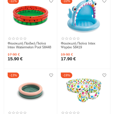
11%
10%
Φουσκωτή Παιδική Πισίνα
Φουσκωτή Πισίνα Intex
Intex Watermelon Pool 58448
Ψαράκι 58419
17.90
€
19.90
€
15.90
€
17.90
€
13%
19%