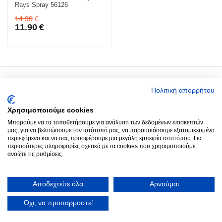
Rays Spray 56126
14.90
€
11.90
€
Ο Λογαριασμός μου
Πολιτική απορρήτου
Χρησιμοποιούμε cookies
Around you
Μπορούμε να τα τοποθετήσουμε για ανάλυση των δεδομένων επισκεπτών
μας, για να βελτιώσουμε τον ιστότοπό μας, να παρουσιάσουμε εξατομικευμένο
περιεχόμενο και να σας προσφέρουμε μια μεγάλη εμπειρία ιστοτόπου. Για
Παραγγελίες
περισσότερες πληροφορίες σχετικά με τα cookies που χρησιμοποιούμε,
ανοίξτε τις ρυθμίσεις.
Επικοινωνία
Αποδεχτείτε όλα
Αρνούμαι
© 2022 - 2026 Aroundyou.
Κατασκευή Ιστοσελίδων
by Goldensites
Όχι, να προσαρμοστεί
ΤΗΛΕΦΩΝΙΚΕΣ ΠΑΡΑΓΓΕΛΙΕΣ