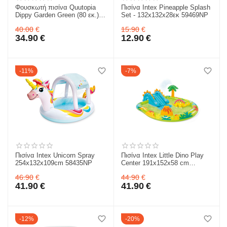
Φουσκωτή πισίνα Quutopia
Πισίνα Intex Pineapple Splash
Dippy Garden Green (80 εκ.)
Set - 132x132x28εκ 59469NP
για 3+ QU173502
40.00
€
15.90
€
34.90
€
12.90
€
11%
7%
Πισίνα Intex Unicorn Spray
Πισίνα Intex Little Dino Play
254x132x109cm 58435NP
Center 191x152x58 cm
57166NP
46.90
€
44.90
€
41.90
€
41.90
€
12%
20%