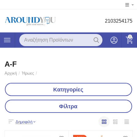
2103254175
0
A-F
Αρχική
/
'Ηρωες
/
Κατηγορίες
Φίλτρα
Δημοφιλή