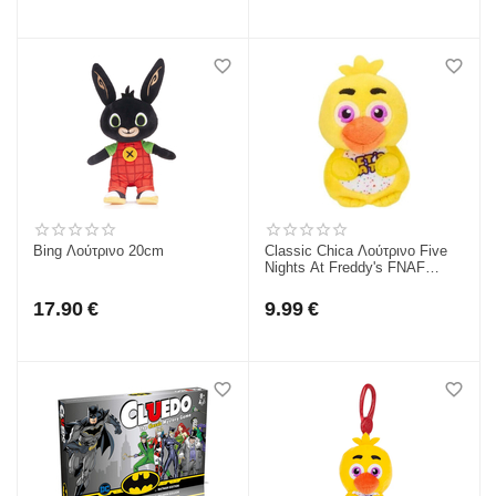
Bing Λούτρινο 20cm
Classic Chica Λούτρινο Five
Nights At Freddy's FNAF
Λούτρινο Jazwares 10Εκ
JWFF0045
17.90
€
9.99
€