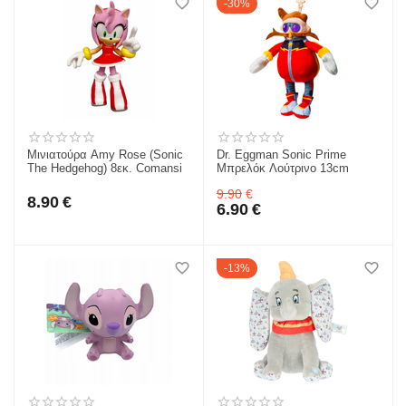
30%
Μινιατούρα Amy Rose (Sonic
Dr. Eggman Sonic Prime
The Hedgehog) 8εκ. Comansi
Μπρελόκ Λούτρινο 13cm
9.90
€
8.90
€
6.90
€
13%