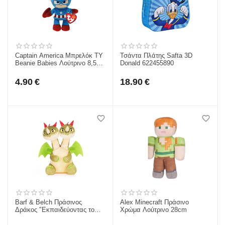
Captain America Μπρελόκ TY
Τσάντα Πλάτης Safta 3D
Beanie Babies Λούτρινο 8,5εκ
Donald 622455890
1607-34004
4.90
€
18.90
€
Barf & Belch Πράσινος
Alex Minecraft Πράσινο
Δράκος "Εκπαιδεύοντας το
Χρώμα Λούτρινο 28cm
δράκο-How to Train Your
Dragon" Λούτρινο 22cm