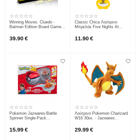
Winning Moves: Cluedo -
Classic Chica Λούτρινο
Batman Edition Board Game
Μπρελόκ Five Nights At
(English Language)
Freddy's FNAF Λούτρινο
(WM00839-EN1)
Jazwares 9Εκ JWFF0026-4
39.90
€
11.90
€
Pokemon Jazwares-Battle
Λούτρινο Pokemon Charizard
Spinner Single-Pack
W16 30εκ. - Jazwares
Charmander & Pokeball Σετ
JW095257-W16-4
Μάχης Με Εκτοξευτή
15.99
€
29.99
€
JW004397-6