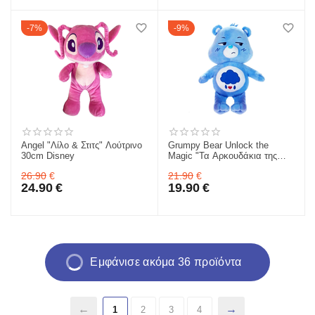
7%
9%
Angel "Λίλο & Στιτς" Λούτρινο
Grumpy Bear Unlock the
30cm Disney
Magic "Τα Αρκουδάκια της
Αγάπης" Λούτρινο 28cm
26.90
€
21.90
€
24.90
€
19.90
€
Εμφάνισε ακόμα 36 προϊόντα
1
2
3
4