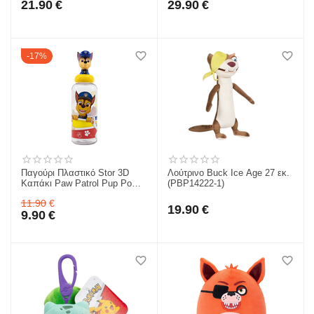
21.90
€
29.90
€
17%
Παγούρι Πλαστικό Stor 3D
Λούτρινο Buck Ice Age 27 εκ.
Καπάκι Paw Patrol Pup Power
(PBP14222-1)
560ml 530-74858
11.90
€
19.90
€
9.90
€