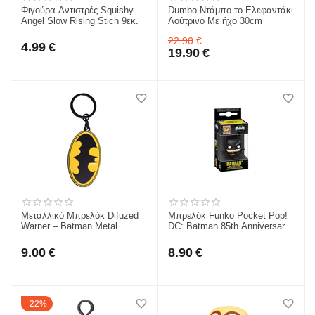
Φιγούρα Αντιστρές Squishy
Dumbo Ντάμπο το Ελεφαντάκι
Angel Slow Rising Stich 9εκ.
Λούτρινο Με ήχο 30cm
22.90
€
4.99
€
19.90
€
Μεταλλικό Μπρελόκ Difuzed
Μπρελόκ Funko Pocket Pop!
Warner – Batman Metal
DC: Batman 85th Anniversary
Keychain KE075536BAT
- Batman (Soaring) Vinyl
Figure Keychain 80683
9.00
€
8.90
€
22%