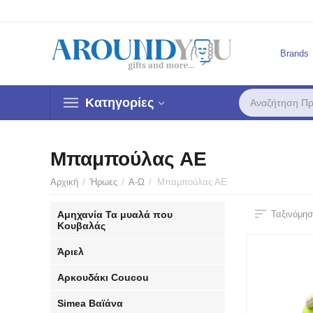
Brands
Κατηγορίες
Μπαμπούλας ΑΕ
Αρχική
/
'Ηρωες
/
Α-Ω
/
Μπαμπούλας ΑΕ
Αμηχανία Τα μυαλά που
Ταξινόμησ
Κουβαλάς
Άριελ
Αρκουδάκι Coucou
Simea Βαϊάνα