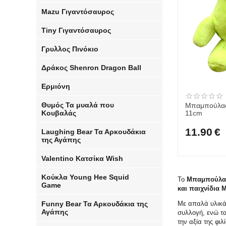
Mazu Γιγαντόσαυρος
Tiny Γιγαντόσαυρος
Γρυλλος Πινόκιο
Δράκος Shenron Dragon Ball
Ερμιόνη
Θυμός Τα μυαλά που
Μπαμπούλας
Κουβαλάς
11cm
11.90
€
Laughing Bear​ Τα Αρκουδάκια
της Αγάπης
Valentino Κατσίκα Wish
Κούκλα Young Hee Squid
Το
Μπαμπούλας
Game
και παιχνίδια
Funny Bear​ Τα Αρκουδάκια της
Με απαλά υλικά 
Αγάπης
συλλογή, ενώ τα
την αξία της φιλ