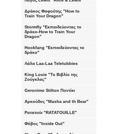
Λαγός Lewis "Alice & Lewis"
Δράκος Φαφούτης "How to
Train Your Dragon"
Stormfly "Εκπαιδεύοντας το
δράκο-How to Train Your
Dragon"
Hookfang "Εκπαιδεύοντας το
δράκο"
Λάλα Laa-Laa Teletubbies
King Louie "Το Βιβλίο της
Ζούγκλας"
Geronimo Stilton Ποντίκι
Αρκούδος "Masha and th Bear"
Ρατατούι "RATATOUILLE"
Φόβος "Inside Out"