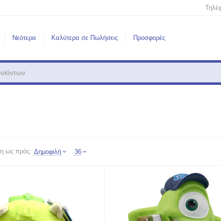
Τηλέ
Νεότερα
Καλύτερα σε Πωλήσεις
Προσφορές
η ως πρός:
Δημοφιλή
36