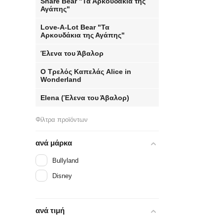
Share Bear "Τα Αρκουδάκια της
Αγάπης"
​Love-A-Lot Bear​ "Τα
Αρκουδάκια της Αγάπης"
Έλενα του Άβαλορ
Ο Τρελός Καπελάς Alice in
Wonderland
Elena (Έλενα του Άβαλορ)
Φίλτρα προϊόντων
ανά μάρκα
Bullyland
Disney
ανά τιμή