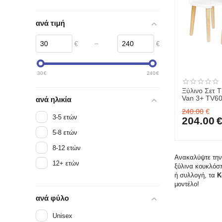
ανά τιμή
–
€
€
30
€
240
€
Ξύλινο Σετ Τ
Van 3+ TV6
ανά ηλικία
240.00
€
3-5 ετών
204.00
5-8 ετών
8-12 ετών
Ανακαλύψτε τη
12+ ετών
ξύλινα κουκλόσπ
ή συλλογή, τα
Κ
μοντέλο!
ανά φύλο
Unisex