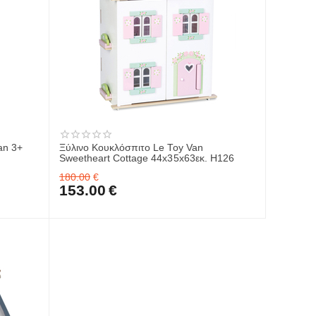
an 3+
Ξύλινο Κουκλόσπιτο Le Toy Van
Sweetheart Cottage 44x35x63εκ. H126
180.00
€
153.00
€