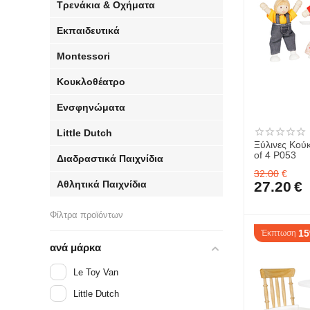
Τρενάκια & Οχήματα
Εκπαιδευτικά
Montessori
Κουκλοθέατρο
Ενσφηνώματα
Little Dutch
Ξύλινες Κούκ
of 4 P053
Διαδραστικά Παιχνίδια
32.00
€
27.20
€
Αθλητικά Παιχνίδια
Φίλτρα προϊόντων
1
Έκπτωση
ανά μάρκα
Le Toy Van
Little Dutch