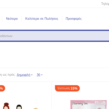
Τηλέ
Νεότερα
Καλύτερα σε Πωλήσεις
Προσφορές
η ως πρός:
Δημοφιλή
36
5%
15%
Έκπτωση