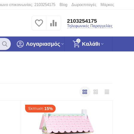
φωνο επικοινωνίας: 2103254175
Blog
Δωροεπιταγές
Μάρκες
2103254175
Τηλεφωνικές Παραγγελίες
0
Λογαριασμός
Καλάθι
15%
Έκπτωση