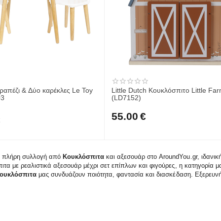
ραπέζι & Δύο καρέκλες Le Toy
Little Dutch Κουκλόσπιτο Little F
03
(LD7152)
55.00
€
€
ν πλήρη συλλογή από
Κουκλόσπιτα
και αξεσουάρ στο AroundYou.gr, ιδανική
ιτα με ρεαλιστικά αξεσουάρ μέχρι σετ επίπλων και φιγούρες, η κατηγορία 
ουκλόσπιτα
μας συνδυάζουν ποιότητα, φαντασία και διασκέδαση. Εξερευνήσ