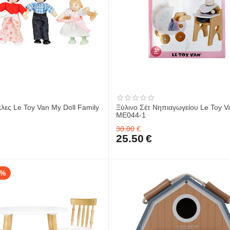
λες Le Toy Van My Doll Family
Ξύλινο Σέτ Νηπιαγωγείου Le Toy V
ME044-1
30.00
€
25.50
€
5%