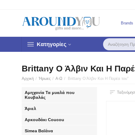
Brands
Κατηγορίες
Brittany Ο Άλβιν Και Η Παρέ
Αρχική
/
'Ηρωες
/
Α-Ω
/
Brittany Ο Άλβιν Και Η Παρέα του"
Αμηχανία Τα μυαλά που
Ταξινόμησ
Κουβαλάς
Άριελ
Αρκουδάκι Coucou
Simea Βαϊάνα