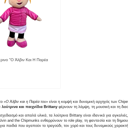
τρινο "Ο Άλβιν Και Η Παρέα
το
«Ο Άλβιν και η Παρέα του»
είναι η κομψή και δυναμική αρχηγός των Chipet
α
λούτρινα και παιχνίδια Brittany
φέρνουν τη λάμψη, τη μουσική και τη δια
χεδιασμό και απαλά υλικά, τα λούτρινα Brittany είναι ιδανικά για αγκαλιέ
lvin and the Chipmunks ενθαρρύνουν το role play, τη φαντασία και τη δημιο
 για παιδιά που αγαπούν το τραγούδι, τον χορό και τους δυναμικούς χαρακτή