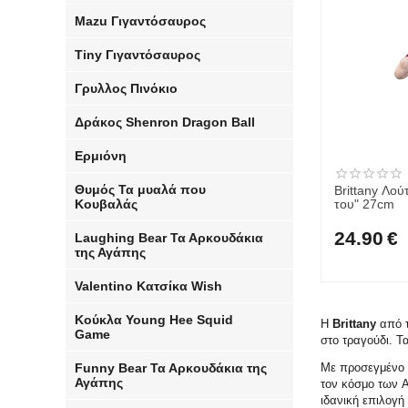
Mazu Γιγαντόσαυρος
Tiny Γιγαντόσαυρος
Γρυλλος Πινόκιο
Δράκος Shenron Dragon Ball
Ερμιόνη
Θυμός Τα μυαλά που
Brittany Λού
Κουβαλάς
του" 27cm
24.90
€
Laughing Bear​ Τα Αρκουδάκια
της Αγάπης
Valentino Κατσίκα Wish
Κούκλα Young Hee Squid
Η
Brittany
από 
Game
στο τραγούδι. Τ
Funny Bear​ Τα Αρκουδάκια της
Με προσεγμένο σ
Αγάπης
τον κόσμο των A
ιδανική επιλογή