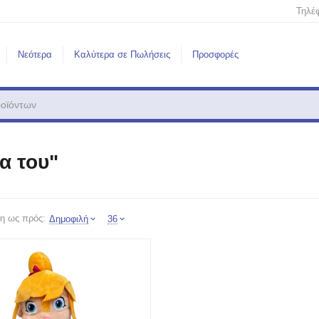
Τηλέ
Νεότερα
Καλύτερα σε Πωλήσεις
Προσφορές
α του"
η ως πρός:
Δημοφιλή
36