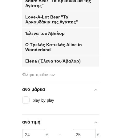
Share Bear "Τα Αρκουδάκια της
Αγάπης"
​Love-A-Lot Bear​ "Τα
Αρκουδάκια της Αγάπης"
Έλενα του Άβαλορ
Ο Τρελός Καπελάς Alice in
Wonderland
Elena (Έλενα του Άβαλορ)
Φίλτρα προϊόντων
ανά μάρκα
play by play
ανά τιμή
–
€
€