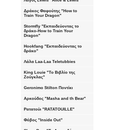
Λαγός Lewis "Alice & Lewis"
Δράκος Φαφούτης "How to
Train Your Dragon"
Stormfly "Εκπαιδεύοντας το
δράκο-How to Train Your
Dragon"
Hookfang "Εκπαιδεύοντας το
δράκο"
Λάλα Laa-Laa Teletubbies
King Louie "Το Βιβλίο της
Ζούγκλας"
Geronimo Stilton Ποντίκι
Αρκούδος "Masha and th Bear"
Ρατατούι "RATATOUILLE"
Φόβος "Inside Out"