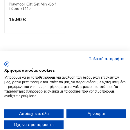
Playmobil Gift Set Mini-Golf
Πάρτυ 71449
15.90
€
Ο Λογαριασμός μου
Πολιτική απορρήτου
Χρησιμοποιούμε cookies
Around you
Μπορούμε να τα τοποθετήσουμε για ανάλυση των δεδομένων επισκεπτών
μας, για να βελτιώσουμε τον ιστότοπό μας, να παρουσιάσουμε εξατομικευμένο
περιεχόμενο και να σας προσφέρουμε μια μεγάλη εμπειρία ιστοτόπου. Για
Παραγγελίες
περισσότερες πληροφορίες σχετικά με τα cookies που χρησιμοποιούμε,
ανοίξτε τις ρυθμίσεις.
Επικοινωνία
Αποδεχτείτε όλα
Αρνούμαι
© 2022 - 2026 Aroundyou.
Κατασκευή Ιστοσελίδων
by Goldensites
Όχι, να προσαρμοστεί