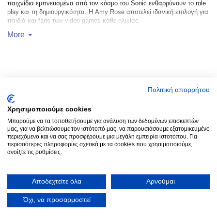
παιχνίδια εμπνευσμένα από τον κόσμο του Sonic ενθαρρύνουν το role
play και τη δημιουργικότητα. Η Amy Rose αποτελεί ιδανική επιλογή για
παιδιά και fans των video games κάθε ηλικίας.
More
Ιδανικά για δώρο, τα προϊόντα Amy Rose συνδυάζουν ποιότητα,
χρώμα και τον δυναμικό κόσμο των games, χαρίζοντας μοναδικές
στιγμές παιχνιδιού.
Πολιτική απορρήτου
Ο Λογαριασμός μου
Χρησιμοποιούμε cookies
Around you
Μπορούμε να τα τοποθετήσουμε για ανάλυση των δεδομένων επισκεπτών
μας, για να βελτιώσουμε τον ιστότοπό μας, να παρουσιάσουμε εξατομικευμένο
περιεχόμενο και να σας προσφέρουμε μια μεγάλη εμπειρία ιστοτόπου. Για
Παραγγελίες
περισσότερες πληροφορίες σχετικά με τα cookies που χρησιμοποιούμε,
ανοίξτε τις ρυθμίσεις.
Επικοινωνία
Αποδεχτείτε όλα
Αρνούμαι
© 2022 - 2026 Aroundyou.
Κατασκευή Ιστοσελίδων
by Goldensites
Όχι, να προσαρμοστεί
ΤΗΛΕΦΩΝΙΚΕΣ ΠΑΡΑΓΓΕΛΙΕΣ