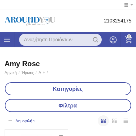
2103254175
0
Amy Rose
Αρχική
/
'Ηρωες
/
A-F
/
Κατηγορίες
Φίλτρα
Δημοφιλή