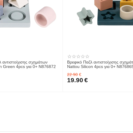
λ αντιστοίχισης σχημάτων
Βρεφικό Παζλ αντιστοίχισης σχημά
on Green 4pcs για 0+ N876872
Nattou Silicon 4pcs για 0+ N87686
22.90
€
19.90
€