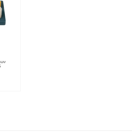
των
5