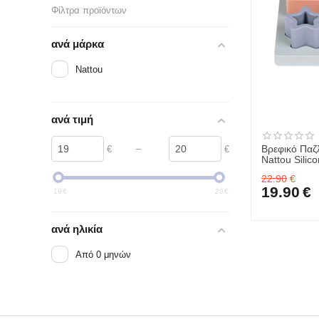
Φίλτρα προϊόντων
ανά μάρκα
Nattou
ανά τιμή
–
Βρεφικό Παζ
€
€
Nattou Silic
22.90
€
19.90
€
19
€
20
€
ανά ηλικία
Από 0 μηνών