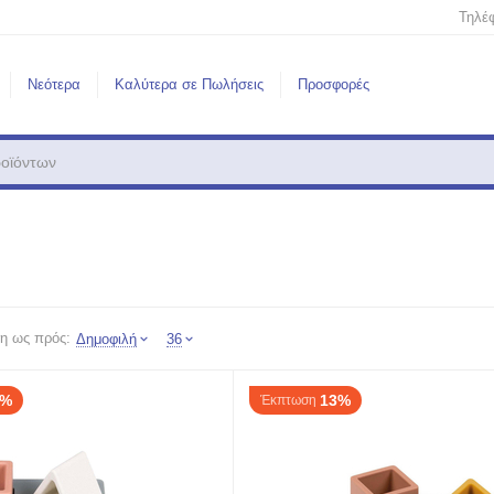
Τηλέ
Νεότερα
Καλύτερα σε Πωλήσεις
Προσφορές
η ως πρός:
Δημοφιλή
36
3%
13%
Έκπτωση