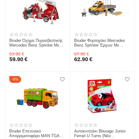
Bruder Όχημα Πυροσβεστικής
Bruder Φορτηγάκι Mercedes
Mercedes Benz Sprinter Με
Benz Sprinter Έργων Με
Σκάλα Και Μανίκα
Εργάτη Και Αξεσουάρ
63.90
€
67.90
€
(BR002673)
(BR002677)
59.90
€
62.90
€
6%
Bruder Επετειακό
Αυτοκινητάκι Bburago Junior
Απορριματοφόρο MAN TGA
Ferrari U Turns (Νέα