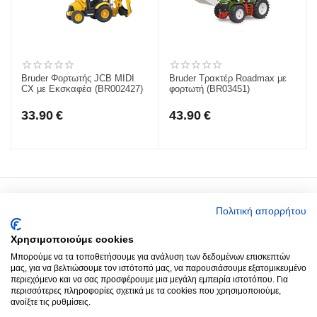
Bruder Φορτωτής JCB MIDI
Bruder Τρακτέρ Roadmax με
CX με Eκσκαφέα (BR002427)
φορτωτή (BR03451)
33.90
€
43.90
€
Ο Λογαριασμός μου
Πολιτική απορρήτου
Χρησιμοποιούμε cookies
Around you
Μπορούμε να τα τοποθετήσουμε για ανάλυση των δεδομένων επισκεπτών
μας, για να βελτιώσουμε τον ιστότοπό μας, να παρουσιάσουμε εξατομικευμένο
περιεχόμενο και να σας προσφέρουμε μια μεγάλη εμπειρία ιστοτόπου. Για
Παραγγελίες
περισσότερες πληροφορίες σχετικά με τα cookies που χρησιμοποιούμε,
ανοίξτε τις ρυθμίσεις.