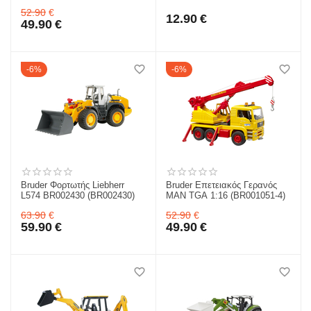
(BR001051)
Συσκευασία) για 18m+ 16-
52.90
€
85303
12.90
€
49.90
€
6%
6%
Bruder Φορτωτής Liebherr
Bruder Επετειακός Γερανός
L574 BR002430 (BR002430)
MAN TGA 1:16 (BR001051-4)
63.90
€
52.90
€
59.90
€
49.90
€