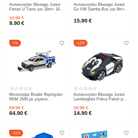
Αυτοκινητάκι Bburago Junior
Αυτοκινητάκι Bburago Junior
Ferrari U Turns για 18m+ 16-
Go VW Samba Bus για 9m+
85301
16-85110BLUE
12.90
€
15.90
€
9.90
€
7%
12%
Μινιατούρα Bruder Φορτηγάκι
Αυτοκινητάκι Bburago Junior
RAM 2500 με γερανό
Lamborghini Police Patrol για
BR002509
1+ 16-81206
69.90
€
16.90
€
64.90
€
14.90
€
22%