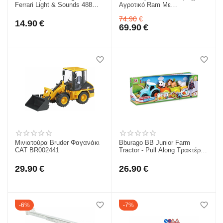
Ferrari Light & Sounds 488
Αγροτικό Ram Με
GTB για 1+ 16-81000
Ναυαγοσώστη Και Σανίδα
74.90
€
BR002506
14.90
€
69.90
€
Μινιατούρα Bruder Φαγανάκι
Bburago BB Junior Farm
CAT BR002441
Tractor - Pull Along Τρακτέρ
(89027)
29.90
€
26.90
€
6%
7%