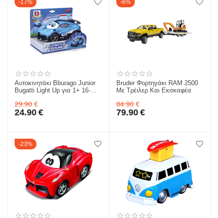
17%
6%
Αυτοκινητάκι Bburago Junior
Bruder Φορτηγάκι RAM 2500
Bugatti Light Up για 1+ 16-
Με Τρέιλερ Και Εκσκαφέα
81208
29.90
€
84.90
€
24.90
€
79.90
€
23%