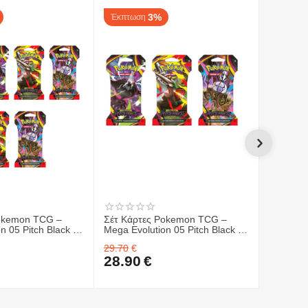
3%
Έκπτωση
Έκπτωσ
Pokemon TCG –
Σέτ Κάρτες Pokemon TCG –
Σέτ Κάρ
n 05 Pitch Black -
Mega Evolution 05 Pitch Black -
ME04 Ch
ter 6 ΤΜΧ.
Sleeved Booster 3 ΤΜΧ.
Display 
29.70
€
599.70
€
Pokemon
28.90
€
539.9
05 Pitch 
(36ct) &
Elite Tra