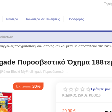
Τηλέ
Νεότερα
Καλύτερα σε Πωλήσεις
Προσφορές
αγγελίες πραγματοποιηθούν από τις 7/8 και μετά θα αποσταλούν στις 24/8 
igade Πυροσβεστικό Όχημα 188τεμ
Tουβλάκια Blocki MyFireBrigade Πυροσβεστικό Όχημα 188τεμ. για 6+ KB0816
30%
πτωση
Γράψτε μια 
ΚΩΔΙΚΟΣ (SKU):
KB0816
29.90
€