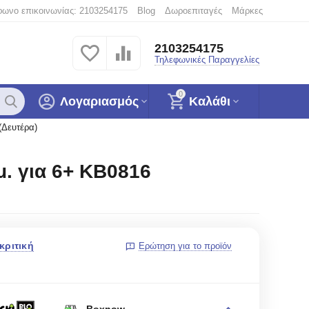
φωνο επικοινωνίας: 2103254175
Blog
Δωροεπιταγές
Μάρκες
2103254175
Τηλεφωνικές Παραγγελίες
0
Λογαριασμός
Καλάθι
(Δευτέρα)
. για 6+ KB0816
κριτική
Ερώτηση για το προϊόν