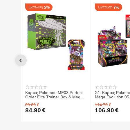
5%
7%
Έκπτωση
Έκπτωση
Κάρτες Pokemon ME03 Perfect
Σέτ Κάρτες Pokem
Order Elite Trainer Box & Mega
Mega Evolution 05 
Evolution 05 Pitch Black -
Sleeved Booster 1
89.80
€
114.70
€
Sleeved Booster 1 ΤΜΧ.
Κάρτες Pokemon 
84.90
€
106.90
€
Evolution 05 Pitch 
Booster Blister & 
Order Elite Trainer