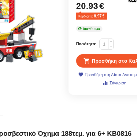
20.93
€
8.97
€
Κερδίζετε: 
διαθέσιμο
+
Ποσότητα:
−
Προσθήκη στο Καλ
Προσθήκη στη Λίστα Αγαπη
Σύγκριση
ροσβεστικό Όχημα 188τεμ. για 6+ KB0816