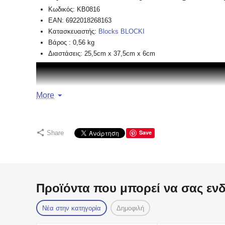
Κωδικός:
KB0816
EAN:
6922018268163
Κατασκευαστής:
Blocks BLOCKI
Βάρος
:
0,56 kg
Διαστάσεις:
25,5cm x 37,5cm x 6cm
More
Save
Share
Προϊόντα που μπορεί να σας εν
Νέα στην κατηγορία
Δημοφιλή