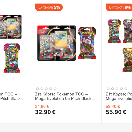
5%
6%
Έκπτωση
Έκπτωση
on TCG –
Σέτ Κάρτες Pokemon TCG –
Σέτ Κάρτες 
Pitch Black -
Mega Evolution 05 Pitch Black -
Mega Evolutio
 ΤΜΧ. &
Sleeved Booster 1 ΤΜΧ. &
Sleeved Boos
34.80
€
59.40
€
TCG – Mega
Κάρτες Pokemon TCG – Mega
32.90
€
55.90
€
Black - 3-
Evolution 05 Pitch Black - 3-
ME03 Perfect
Booster Blister
 Box