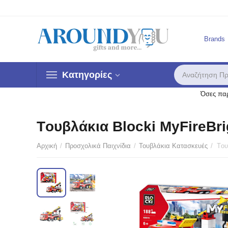
Brands
Κατηγορίες
Όσες παρ
Tουβλάκια Blocki MyFireBr
Αρχική
/
Προσχολικά Παιχνίδια
/
Τουβλάκια Κατασκευές
/
Έκ