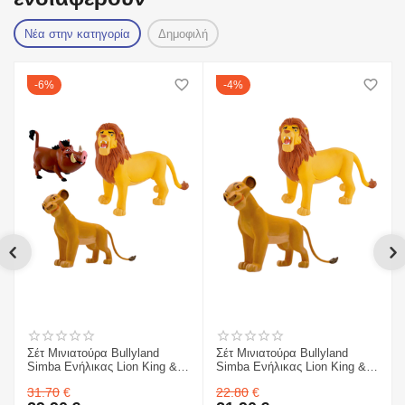
Νέα στην κατηγορία
Δημοφιλή
6%
4%
Σέτ Μινιατούρα Bullyland
Σέτ Μινιατούρα Bullyland
Simba Ενήλικας Lion King &
Simba Ενήλικας Lion King &
Sarabi Σαράμπι & Pumbaa
Sarabi Σαράμπι
31.70
€
22.80
€