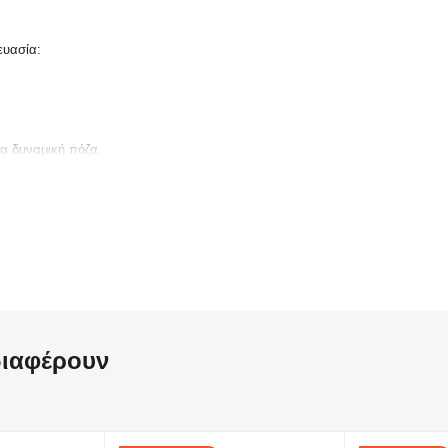
ευασία:
ια δυναμική πόζα.
λλα PlaySets της σειράς Battle.
)
 φιγούρες με στατικές πόζες
διαφέρουν