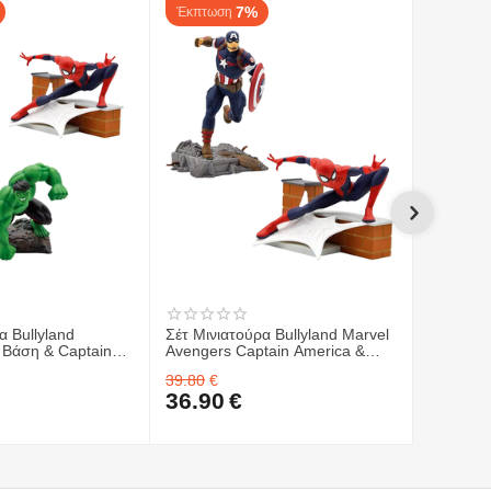
7%
Έκπτωση
Έκπτωσ
α Bullyland
Σέτ Μινιατούρα Bullyland Marvel
Σέτ Μινι
 Βάση & Captain
Avengers Captain America &
(Marvel 
k (Marvel
Spiderman με Βάση
με Βάση
39.80
€
39.80
€
36.90
€
36.90