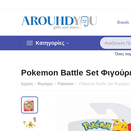
Brands
Κατηγορίες
Όσες παρ
Pokemon Battle Set Φιγούρες
Αρχική
/
Φιγούρες
/
Pokemon
/