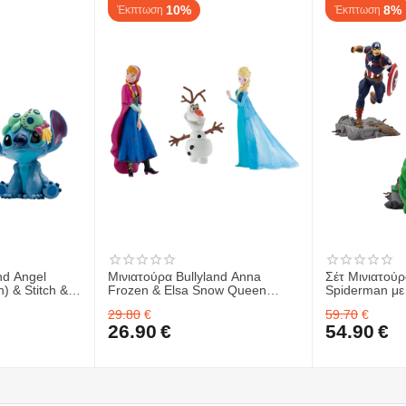
10%
8%
Έκπτωση
Έκπτωση
α περισσότερες επιλογές παιχνιδιού και έκθεσης
 πόζες και διαδραστικότητα
″ φιγούρες)
 σειράς
nd Angel
Μινιατούρα Bullyland Anna
Σέτ Μινιατούρ
h) & Stitch &
Frozen & Elsa Snow Queen
Spiderman με
Frozen & Ολαφ
America & Hul
29.80
€
59.70
€
Avengers)
26.90
€
54.90
€