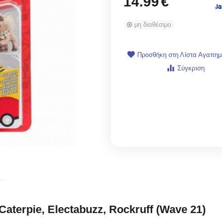
14.99
€
μη διαθέσιμο
Προσθήκη στη Λίστα Αγαπη
Σύγκριση
aterpie, Electabuzz, Rockruff (Wave 21)