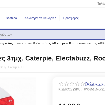
Τηλέ
Νεότερα
Καλύτερα σε Πωλήσεις
Προσφορές
αγγελίες πραγματοποιηθούν από τις 7/8 και μετά θα αποσταλούν στις 24/8 
 3τμχ. Caterpie, Electabuzz, Roc
Pokemon Battle Set Φιγούρες 3τμχ. Caterpie, Electabuzz, Rockruff (Wave 21)
Γράψτε μια 
ΚΩΔΙΚΟΣ (SKU):
JW095155-W21