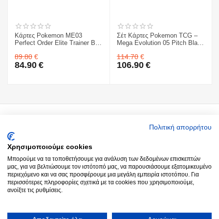
Κάρτες Pokemon ME03
Σέτ Κάρτες Pokemon TCG –
Perfect Order Elite Trainer Box
Mega Evolution 05 Pitch Black
& Mega Evolution 05 Pitch
- Sleeved Booster 1 ΤΜΧ. &
89.80
€
114.70
€
Black - Sleeved Booster 1
Κάρτες Pokemon TCG – Mega
84.90
€
106.90
€
ΤΜΧ.
Evolution 05 Pitch Black - 3-
Booster Blister & ME03
Perfect Order Elite Trainer Box
Ο Λογαριασμός μου
Πολιτική απορρήτου
Χρησιμοποιούμε cookies
Around you
Μπορούμε να τα τοποθετήσουμε για ανάλυση των δεδομένων επισκεπτών
μας, για να βελτιώσουμε τον ιστότοπό μας, να παρουσιάσουμε εξατομικευμένο
περιεχόμενο και να σας προσφέρουμε μια μεγάλη εμπειρία ιστοτόπου. Για
Παραγγελίες
περισσότερες πληροφορίες σχετικά με τα cookies που χρησιμοποιούμε,
ανοίξτε τις ρυθμίσεις.
Επικοινωνία