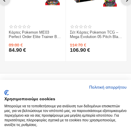
Κάρτες Pokemon ME03
Σέτ Κάρτες Pokemon TCG –
Perfect Order Elite Trainer Box
Mega Evolution 05 Pitch Black
& Mega Evolution 05 Pitch
- Sleeved Booster 1 ΤΜΧ. &
89.80
€
114.70
€
Black - Sleeved Booster 1
Κάρτες Pokemon TCG – Mega
84.90
€
106.90
€
ΤΜΧ.
Evolution 05 Pitch Black - 3-
Booster Blister & ME03
Perfect Order Elite Trainer Box
Ο Λογαριασμός μου
Πολιτική απορρήτου
Χρησιμοποιούμε cookies
Around you
Μπορούμε να τα τοποθετήσουμε για ανάλυση των δεδομένων επισκεπτών
μας, για να βελτιώσουμε τον ιστότοπό μας, να παρουσιάσουμε εξατομικευμένο
περιεχόμενο και να σας προσφέρουμε μια μεγάλη εμπειρία ιστοτόπου. Για
Παραγγελίες
περισσότερες πληροφορίες σχετικά με τα cookies που χρησιμοποιούμε,
ανοίξτε τις ρυθμίσεις.