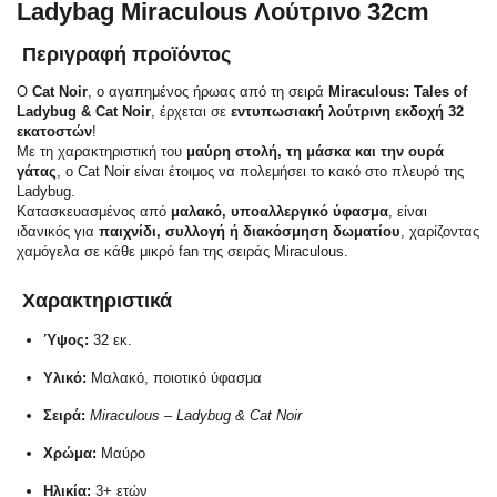
Ladybag Miraculous Λούτρινο 32cm
Περιγραφή προϊόντος
Ο
Cat Noir
, ο αγαπημένος ήρωας από τη σειρά
Miraculous: Tales of
Ladybug & Cat Noir
, έρχεται σε
εντυπωσιακή λούτρινη εκδοχή 32
εκατοστών
!
Με τη χαρακτηριστική του
μαύρη στολή, τη μάσκα και την ουρά
γάτας
, ο Cat Noir είναι έτοιμος να πολεμήσει το κακό στο πλευρό της
Ladybug.
Κατασκευασμένος από
μαλακό, υποαλλεργικό ύφασμα
, είναι
ιδανικός για
παιχνίδι, συλλογή ή διακόσμηση δωματίου
, χαρίζοντας
χαμόγελα σε κάθε μικρό fan της σειράς Miraculous.
Χαρακτηριστικά
Ύψος:
32 εκ.
Υλικό:
Μαλακό, ποιοτικό ύφασμα
Σειρά:
Miraculous – Ladybug & Cat Noir
Χρώμα:
Μαύρο
Ηλικία:
3+ ετών