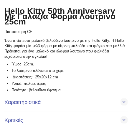
Hello Kitty 50th Anniversary
Με Γαλάζια Φόρμα Λούτρινο
25cm
Πιστοποίηση CE
Ένα απίστευτα μαλακό βελούδινο λούτρινο με την Hello Kitty. Η Hello
Kitty φοράει μία μώβ φόρμα με κίτρινη μπλούζα και φιόγκο στα μαλλιά.
Πρόκειται για ένα μαλακό και ελαφρύ λουτρινο που φωλιάζει
ευχάριστα στην αγκαλιά!
Ύψος :25cm.
Το λούτρινο πλένεται στο χέρι.
Διαστάσεις: 25x20x12 cm
Υλικό: πολυεστέρας
Ποιότητα: βελούδινο ύφασμα
Χαρακτηριστικά
Κριτικές