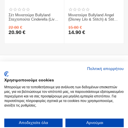
Σέτ Μινιατούρα Bullyland
Μινιατούρα Bullyland Angel
Σταχτοπούτα Cinderella (Live
(Disney Lilo & Stitch) & Stitch
action) & Σταχτοπούτα
& Scrump
22.80
€
15.80
€
Cinderella
20.90
€
14.90
€
Ο Λογαριασμός μου
Πολιτική απορρήτου
Χρησιμοποιούμε cookies
Around you
Μπορούμε να τα τοποθετήσουμε για ανάλυση των δεδομένων επισκεπτών
μας, για να βελτιώσουμε τον ιστότοπό μας, να παρουσιάσουμε εξατομικευμένο
περιεχόμενο και να σας προσφέρουμε μια μεγάλη εμπειρία ιστοτόπου. Για
Παραγγελίες
περισσότερες πληροφορίες σχετικά με τα cookies που χρησιμοποιούμε,
ανοίξτε τις ρυθμίσεις.
Επικοινωνία
Αποδεχτείτε όλα
Αρνούμαι