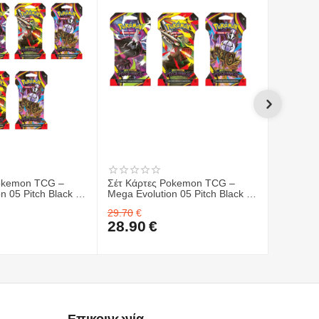
Pokemon TCG –
Σέτ Κάρτες Pokemon TCG –
Σέτ Κάρ
n 05 Pitch Black -
Mega Evolution 05 Pitch Black -
ME04 Ch
ter 6 ΤΜΧ.
Sleeved Booster 3 ΤΜΧ.
Display 
29.70
€
599.70
€
Pokemon
28.90
€
539.9
05 Pitch 
(36ct) &
Elite Tra
Επικοινωνία