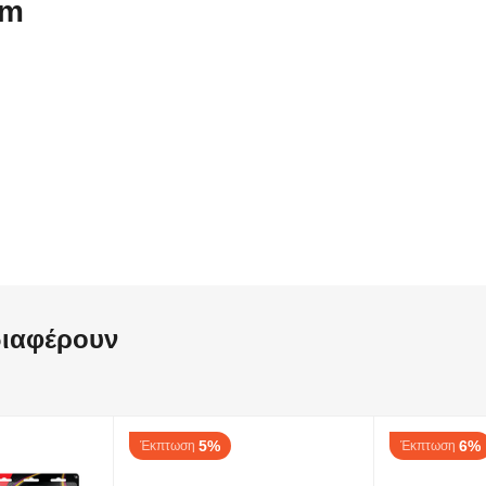
cm
διαφέρουν
5%
6%
Έκπτωση
Έκπτωση