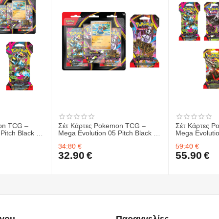
on TCG –
Σέτ Κάρτες Pokemon TCG –
Σέτ Κάρτες 
Pitch Black -
Mega Evolution 05 Pitch Black -
Mega Evolutio
 ΤΜΧ. &
Sleeved Booster 1 ΤΜΧ. &
Sleeved Boos
34.80
€
59.40
€
TCG – Mega
Κάρτες Pokemon TCG – Mega
32.90
€
55.90
€
Black - 3-
Evolution 05 Pitch Black - 3-
ME03 Perfect
Booster Blister
 Box
 you
Παραγγελίες