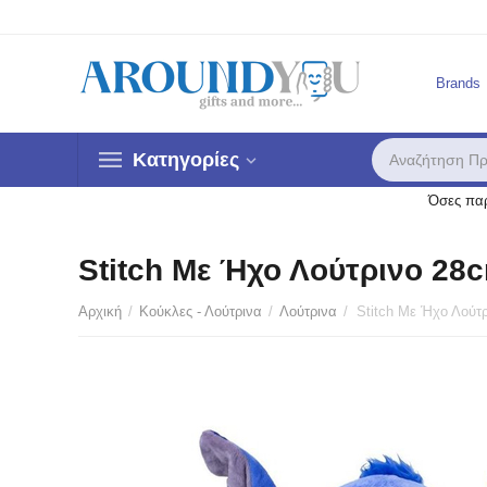
Brands
Κατηγορίες
Όσες παρ
Stitch Με Ήχο Λούτρινο 28
Αρχική
/
Κούκλες - Λούτρινα
/
Λούτρινα
/
Stitch Με Ήχο Λούτ
Έ