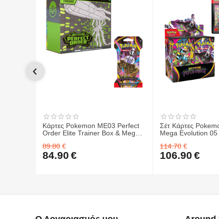
Κάρτες Pokemon ME03 Perfect
Σέτ Κάρτες Pokem
Order Elite Trainer Box & Mega
Mega Evolution 05 
Evolution 05 Pitch Black -
Sleeved Booster 1
89.80
€
114.70
€
Sleeved Booster 1 ΤΜΧ.
Κάρτες Pokemon 
84.90
€
106.90
€
Evolution 05 Pitch 
Booster Blister & 
Order Elite Trainer
Ο Λογαριασμός μου
Around