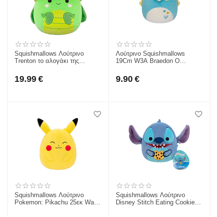
Squishmallows Λούτρινο
Λούτρινο Squishmallows
Trenton το αλογάκι της
19Cm W3Α Braedon Ο
Παναγίας 30εκ.
Τρικεράτωψ JWSQ0911-4
19.99
€
9.90
€
Squishmallows Λούτρινο
Squishmallows Λούτρινο
Pokemon: Pikachu 25εκ Wave
Disney Stitch Eating Cookie
2 (JWSQ0055)
Jazwares JWSQ1127-1