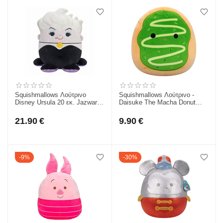
Squishmallows Λούτρινο
Squishmallows Λούτρινο -
Disney Ursula 20 εκ. Jazwares
Daisuke The Macha Donut
JWSQ0498-2
Jazwares 19Cm JWSQ4064-
F4
21.90
€
9.90
€
9%
30%