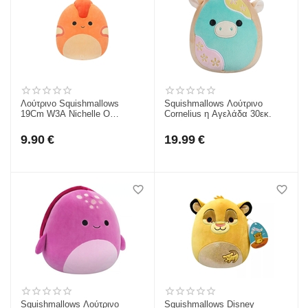
Λούτρινο Squishmallows
Squishmallows Λούτρινο
19Cm W3A Nichelle Ο
Cornelius η Αγελάδα 30εκ.
Παρασαυρόλοφος JWSQ4065-
3
9.90
€
19.99
€
Squishmallows Λούτρινο
Squishmallows Disney