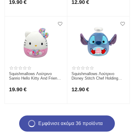
19.90
€
12.90
€
Squishmallows Λούτρινο
Squishmallows Λούτρινο
Sanrio Hello Kitty And Friends
Disney Stitch Chef Holding
– Star Shine Hello Kitty 20 εκ.
Cake Jazwares JWSQ1127-2
Jazwares JWSQ0612-2
19.90
€
12.90
€
Εμφάνισε ακόμα 36 προϊόντα