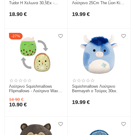
Tudor Η Χελωνα 30,5Εκ -
Λούτρινο 25Cm The Lion King
Jazwares JWSQ4130-F2
30Th Anniversary Simba
JWSQ0652
18.90
€
19.99
€
27%
Λούτρινο Squishmallows
Squishmallows Λούτρινο
Flipmallows - Λούτρινα Wave
Bermayeh ο Ταύρος 30εκ.
2 (2 Σε 1) 13Εκ - Ακτινίδιο-
14.90
€
Green Boba
19.99
€
10.90
€