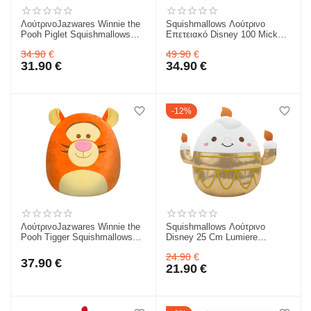
ΛούτρινοJazwares Winnie the
Squishmallows Λούτρινο
Pooh Piglet Squishmallows
Επετειακό Disney 100 Mickey
Disney - Wave 1Β 35εκ -
Μαέστρος 35εκ JWSQ0266-1
34.90
€
49.90
€
JWSQ0023-2
31.90
€
34.90
€
12%
ΛούτρινοJazwares Winnie the
Squishmallows Λούτρινο
Pooh Tigger Squishmallows
Disney 25 Cm Lumiere
Disney - Wave 1Β 35εκ -
(Πεντάμορφη Και Το Τέρας)
24.90
€
JWSQ0023-4
JWSQ0072-6
37.90
€
21.90
€