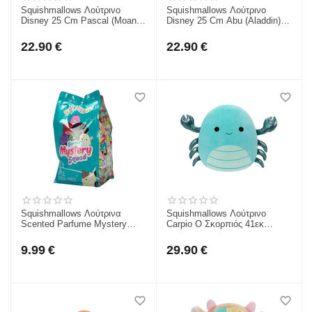
Squishmallows Λούτρινο
Squishmallows Λούτρινο
Disney 25 Cm Pascal (Moana)
Disney 25 Cm Abu (Aladdin)
JWSQ0072-1
JWSQ0072-5
22.90
€
22.90
€
Squishmallows Λούτρινα
Squishmallows Λούτρινο
Scented Parfume Mystery
Carpio Ο Σκορπιός 41εκ
Squad Mystery Bags
JWSQ4198-B1
"Θαλάσσια Πλάσματα" Blind
9.99
€
29.90
€
Box