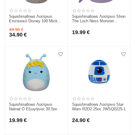
Squishmallows Λούτρινο
Squishmallows Λούτρινο Shon
Επετειακό Disney 100 Mickey
The Loch Ness Monster
Steam Boat Willie 1928 35εκ
30.5εκ
49.90
€
JWSQ0266-3
19.99
€
34.90
€
Squishmallows Λούτρινο
Squishmallows Λούτρινο Star
Natnat Ο Εξωγήινος 30.5εκ
Wars R2D2 25εκ JWSQ0225-1
19.99
€
24.90
€