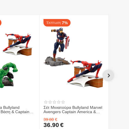
7%
Έκπτωση
Έκπτωσ
α Bullyland
Σέτ Μινιατούρα Bullyland Marvel
Σέτ Μινι
 Βάση & Captain
Avengers Captain America &
(Marvel 
k (Marvel
Spiderman με Βάση
με Βάση
39.80
€
39.80
€
36.90
€
36.90