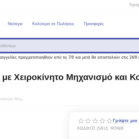
Τηλέ
Νεότερα
Καλύτερα σε Πωλήσεις
Προσφορές
αγγελίες πραγματοποιηθούν από τις 7/8 και μετά θα αποσταλούν στις 24/8 
e με Χειροκίνητο Μηχανισμό και Κ
Μουσικό Κουτί Belle Lurette με Χειροκίνητο Μηχανισμό και Κουτί Αντήχησης Beethoven - Ode an die Freude RON08
Γράψτε μια 
ΚΩΔΙΚΟΣ (SKU):
RON08