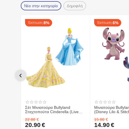
Νέα στην κατηγορία
Δημοφιλή
8%
6%
Έκπτωση
Έκπτωση
Σέτ Μινιατούρα Bullyland
Μινιατούρα Bullyla
Σταχτοπούτα Cinderella (Live
(Disney Lilo & Stitc
action) & Σταχτοπούτα
Scrump
22.80
€
15.80
€
Cinderella
20.90
€
14.90
€