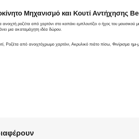
ροκίνητο Μηχανισμό και Κουτί Αντήχησης B
α ανοιχτή ροζέτα από χαρτόνι στο καπάκι εμπλουτίζει ο ήχος του μουσικού
κάνει μια ακαταμάχητη ιδέα δώρου.
υτί, Ροζέτα από ανοιχτόχρωμο χαρτόνι, Ακρυλικό πιάτο πίσω, Φινίρισμα ημι-
διαφέρουν