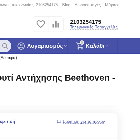
φωνο επικοινωνίας: 2103254175
Blog
Δωροεπιταγές
Μάρκες
2103254175
Τηλεφωνικές Παραγγελίες
0
Λογαριασμός
Καλάθι
(Δευτέρα)
ουτί Αντήχησης Beethoven -
κριτική
Ερώτηση για το προϊόν