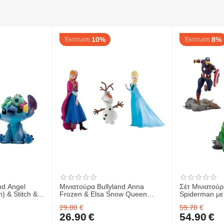
10%
8%
Έκπτωση
Έκπτωση
nd Angel
Μινιατούρα Bullyland Anna
Σέτ Μινιατούρ
h) & Stitch &
Frozen & Elsa Snow Queen
Spiderman με
Frozen & Ολαφ
America & Hul
29.80
€
59.70
€
Avengers)
26.90
€
54.90
€