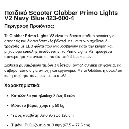
Παιδικό Scooter Globber Primo Lights
V2 Navy Blue 423-600-4
Περιγραφή Προϊόντος:
Το
Globber Primo Lights V2
είναι το ιδανικό παιδικό scooter για
ασφαλείς και διασκεδαστικές βόλτες! Με μοντέρνο σχεδιασμό,
τροχούς με LED φώτα
που αναβοσβήνουν κατά την κίνηση και
μηχανισμό
εύκολης διεύθυνσης
, το Primo Lights V2 προσφέρει
σταθερότητα και άνεση σε παιδιά από 3 έως 6 ετών.
Διαθέτει
ρυθμιζόμενο τιμόνι 3 θέσεων
, αντιολισθητική επιφάνεια, και
στιβαρό πλαίσιο για αντοχή και εργονομία. Με το Globber, η ασφάλεια
και η ποιότητα πάνε μαζί με το στυλ!
Χαρακτηριστικά:
Κατάλληλο για ηλικίες:
3 έως 6 ετών
Μέγιστο βάρος χρήστη:
50 kg
Ύψος αναβάτη:
Από 95 έως 120 cm
Τιμόνι:
Ρυθμιζόμενο σε 3 ύψη (67.5 – 77.5 cm)