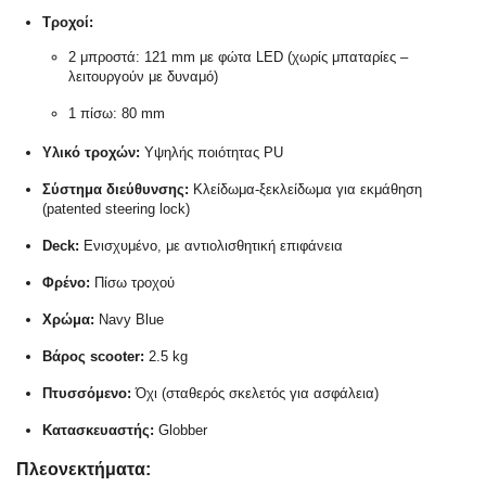
Τροχοί:
2 μπροστά: 121 mm με φώτα LED (χωρίς μπαταρίες –
λειτουργούν με δυναμό)
1 πίσω: 80 mm
Υλικό τροχών:
Υψηλής ποιότητας PU
Σύστημα διεύθυνσης:
Κλείδωμα-ξεκλείδωμα για εκμάθηση
(patented steering lock)
Deck:
Ενισχυμένο, με αντιολισθητική επιφάνεια
Φρένο:
Πίσω τροχού
Χρώμα:
Navy Blue
Βάρος scooter:
2.5 kg
Πτυσσόμενο:
Όχι (σταθερός σκελετός για ασφάλεια)
Κατασκευαστής:
Globber
Πλεονεκτήματα: