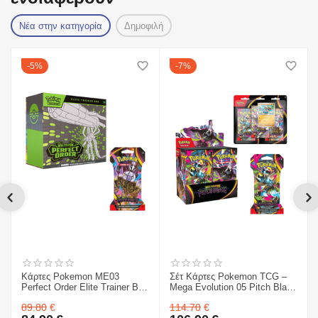
Νέα στην κατηγορία
Δημοφιλή
5%
7%
Κάρτες Pokemon ME03
Σέτ Κάρτες Pokemon TCG –
Perfect Order Elite Trainer Box
Mega Evolution 05 Pitch Black
& Mega Evolution 05 Pitch
- Sleeved Booster 1 ΤΜΧ. &
89.80
€
114.70
€
Black - Sleeved Booster 1
Κάρτες Pokemon TCG – Mega