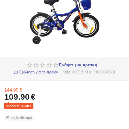
Γράψτε μια κριτική
Ερώτηση για το προϊόν
ΚΩΔΙΚΟΣ (SKU):
31006040081
144.90
€
109.90
€
Κερδίζετε: 
35.00
 €
μη διαθέσιμο