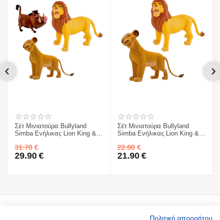
Σέτ Μινιατούρα Bullyland
Σέτ Μινιατούρα Bullyland
Simba Ενήλικας Lion King &
Simba Ενήλικας Lion King &
Sarabi Σαράμπι & Pumbaa
Sarabi Σαράμπι
31.70
€
22.80
€
29.90
€
21.90
€
Ο Λογαριασμός μου
Πολιτική απορρήτου