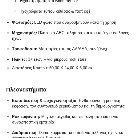
Ήχοι στράμπας και whammy bar
Ηχοχρώματα τύπου κιθάρας & ποπ εφέ
Φωτισμός:
LED φώτα που αναβοσβήνουν κατά τη χρήση
Μηχανισμός:
Πλαστικό ABC, πλήκτρα και κουμπιά για επιλογές
ήχων
Τροφοδοσία:
Μπαταρίες (τύπος AA/AAA, συνήθως)
Ηλικίες:
3+ ετών – για μικρούς rock stars
Διαστάσεις Κουτιού: 60,00 X 24,00 X 6,00 εκ.
Πλεονεκτήματα
Εκπαιδευτική & ψυχαγωγική αξία:
Ενθαρρύνει τη μουσική
έκφραση, τον συντονισμό χεριού-ματιού και τη δημιουργικότητα
Ροκ εμφάνιση:
Μεγάλο μέγεθος και φωτεινή παρουσία για
συναρπαστική εμπειρία
Διαδραστική:
Demo κομμάτια, κουμπιά για αλλαγές ήχων και