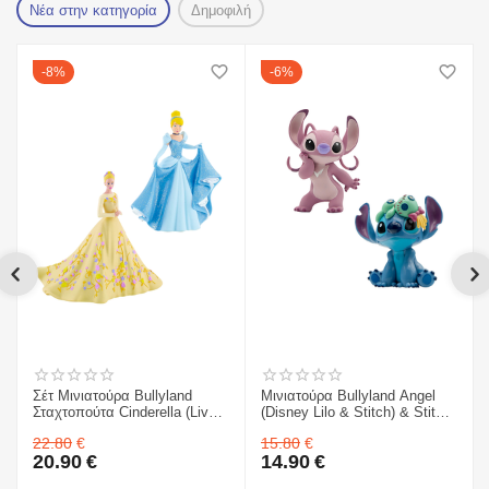
Νέα στην κατηγορία
Δημοφιλή
8%
6%
Σέτ Μινιατούρα Bullyland
Μινιατούρα Bullyland Angel
Σταχτοπούτα Cinderella (Live
(Disney Lilo & Stitch) & Stitch
action) & Σταχτοπούτα
& Scrump
22.80
€
15.80
€
Cinderella
20.90
€
14.90
€