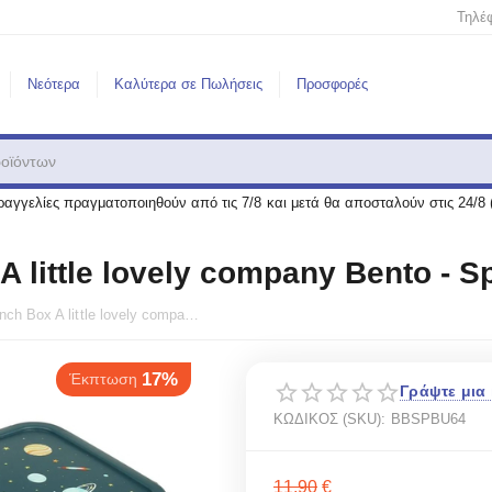
Τηλέ
Νεότερα
Καλύτερα σε Πωλήσεις
Προσφορές
αγγελίες πραγματοποιηθούν από τις 7/8 και μετά θα αποσταλούν στις 24/8 
A little lovely company Bento -
Δοχείο Φαγητού Lunch Box A little lovely company Bento - Space BBSPBU64
17%
πτωση
Γράψτε μια 
ΚΩΔΙΚΟΣ (SKU):
BBSPBU64
11.90
€