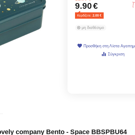
9.90
€
Κερδίζετε: 
2.00
 €
μη διαθέσιμο
Προσθήκη στη Λίστα Αγαπη
Σύγκριση
 lovely company Bento - Space BBSPBU64