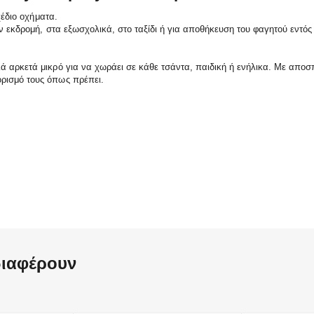
χέδιο οχήματα.
ν εκδρομή, στα εξωσχολικά, στο ταξίδι ή για αποθήκευση του φαγητού εντός 
ά αρκετά μικρό για να χωράει σε κάθε τσάντα, παιδική ή ενήλικα. Με απο
ρισμό τους όπως πρέπει.
α διατηρεί διαφορετικού είδους φαγητά τακτοποιημένα
των, συμβατικό φούρνο ή φούρνο μικροκυμάτων
διαφέρουν
η