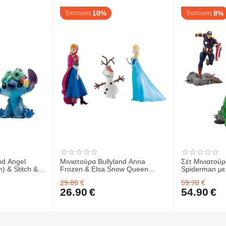
10%
8%
Έκπτωση
Έκπτωση
nd Angel
Μινιατούρα Bullyland Anna
Σέτ Μινιατούρ
h) & Stitch &
Frozen & Elsa Snow Queen
Spiderman με
Frozen & Ολαφ
America & Hul
29.80
€
59.70
€
Avengers)
26.90
€
54.90
€