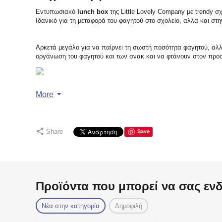
Εντυπωσιακό
lunch box
της Little Lovely Company με trendy σ
Ιδανικό για τη μεταφορά του φαγητού στο σχολείο, αλλά και στη
Αρκετά μεγάλο για να παίρνει τη σωστή ποσότητα φαγητού, αλλ
οργάνωση του φαγητού και των σνακ και να φτάνουν στον προο
More
Χαρακτηριστικά
Υλικό: PP
Διαθέτει δυο στρώσεις. Η επάνω στρώση έχει 2 θήκες για ν
Save
Share
Εξωτερικές διαστάσεις: 22εκ x 7εκ x 14,5εκ
Διαστάσεις αφαιρούμενου δίσκου: 9εκ x 5,5εκ x 12,5εκ
Αεροστεγές κλείσιμο
Οδηγίες φροντίδας
Το δοχείο φαγητού δεν είναι κατάλληλο για πλυντήριο πιά
Προϊόντα που μπορεί να σας εν
Πλύσιμο στο χέρι
Συνιστούμε να πλένετε τα δοχεία πριν από την πρώτη χρήσ
Νέα στην κατηγορία
Δημοφιλή