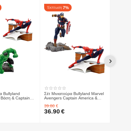
7%
Έκπτωση
Έκπτωσ
α Bullyland
Σέτ Μινιατούρα Bullyland Marvel
Σέτ Μινι
 Βάση & Captain
Avengers Captain America &
(Marvel 
k (Marvel
Spiderman με Βάση
με Βάση
39.80
€
39.80
€
36.90
€
36.90