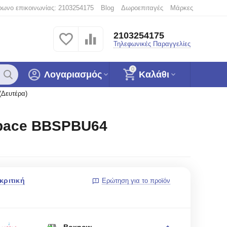
φωνο επικοινωνίας: 2103254175
Blog
Δωροεπιταγές
Μάρκες
2103254175
Τηλεφωνικές Παραγγελίες
0
Λογαριασμός
Καλάθι
(Δευτέρα)
 Space BBSPBU64
κριτική
Ερώτηση για το προϊόν