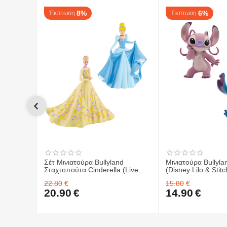
8%
6%
Έκπτωση
Έκπτωση
Σέτ Μινιατούρα Bullyland
Μινιατούρα Bullyla
Σταχτοπούτα Cinderella (Live
(Disney Lilo & Stitc
action) & Σταχτοπούτα
Scrump
22.80
€
15.80
€
Cinderella
20.90
€
14.90
€