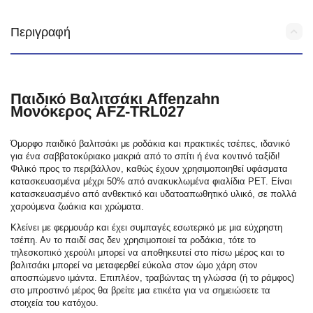
Περιγραφή
Παιδικό Βαλιτσάκι Affenzahn
Μονόκερος AFZ-TRL027
Όμορφο παιδικό βαλιτσάκι με ροδάκια και πρακτικές τσέπες, ιδανικό
για ένα σαββατοκύριακο μακριά από το σπίτι ή ένα κοντινό ταξίδι!
Φιλικό προς το περιβάλλον, καθώς έχουν χρησιμοποιηθεί υφάσματα
κατασκευασμένα μέχρι 50% από ανακυκλωμένα φιαλίδια PET. Είναι
κατασκευασμένο από ανθεκτικό και υδατοαπωθητικό υλικό, σε πολλά
χαρούμενα ζωάκια και χρώματα.
Κλείνει με φερμουάρ και έχει συμπαγές εσωτερικό με μια εύχρηστη
τσέπη. Αν το παιδί σας δεν χρησιμοποιεί τα ροδάκια, τότε το
τηλεσκοπικό χερούλι μπορεί να αποθηκευτεί στο πίσω μέρος και το
βαλιτσάκι μπορεί να μεταφερθεί εύκολα στον ώμο χάρη στον
αποσπώμενο ιμάντα. Επιπλέον, τραβώντας τη γλώσσα (ή το ράμφος)
στο μπροστινό μέρος θα βρείτε μια ετικέτα για να σημειώσετε τα
στοιχεία του κατόχου.