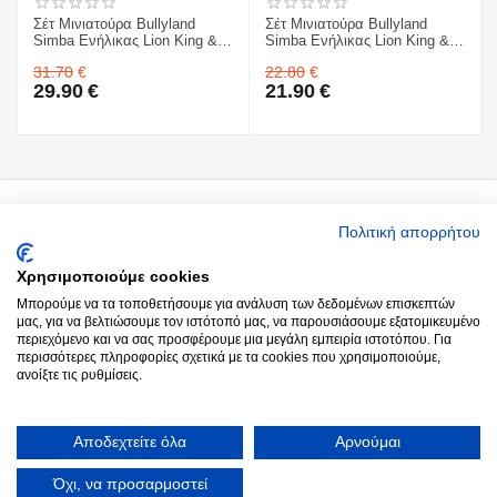
Σέτ Μινιατούρα Bullyland
Σέτ Μινιατούρα Bullyland
Simba Ενήλικας Lion King &
Simba Ενήλικας Lion King &
Sarabi Σαράμπι & Pumbaa
Sarabi Σαράμπι
31.70
€
22.80
€
29.90
€
21.90
€
Ο Λογαριασμός μου
Πολιτική απορρήτου
Χρησιμοποιούμε cookies
Around you
Μπορούμε να τα τοποθετήσουμε για ανάλυση των δεδομένων επισκεπτών
μας, για να βελτιώσουμε τον ιστότοπό μας, να παρουσιάσουμε εξατομικευμένο
περιεχόμενο και να σας προσφέρουμε μια μεγάλη εμπειρία ιστοτόπου. Για
Παραγγελίες
περισσότερες πληροφορίες σχετικά με τα cookies που χρησιμοποιούμε,
ανοίξτε τις ρυθμίσεις.
Επικοινωνία
Αποδεχτείτε όλα
Αρνούμαι
© 2022 - 2026 Aroundyou.
Κατασκευή Ιστοσελίδων
by Goldensites
Όχι, να προσαρμοστεί