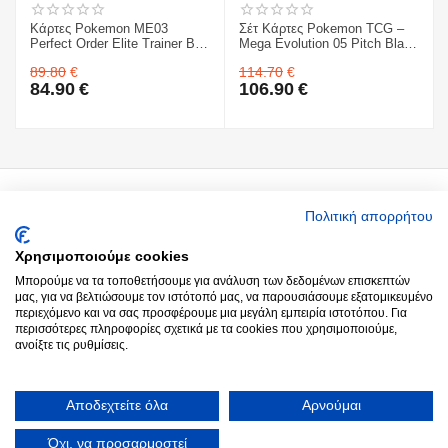
Κάρτες Pokemon ME03
Σέτ Κάρτες Pokemon TCG –
Perfect Order Elite Trainer Box
Mega Evolution 05 Pitch Black
& Mega Evolution 05 Pitch
- Sleeved Booster 1 ΤΜΧ. &
89.80
€
114.70
€
Black - Sleeved Booster 1
Κάρτες Pokemon TCG – Mega
84.90
€
106.90
€
ΤΜΧ.
Evolution 05 Pitch Black - 3-
Booster Blister & ME03
Perfect Order Elite Trainer Box
Ο Λογαριασμός μου
Πολιτική απορρήτου
Χρησιμοποιούμε cookies
Around you
Μπορούμε να τα τοποθετήσουμε για ανάλυση των δεδομένων επισκεπτών
μας, για να βελτιώσουμε τον ιστότοπό μας, να παρουσιάσουμε εξατομικευμένο
περιεχόμενο και να σας προσφέρουμε μια μεγάλη εμπειρία ιστοτόπου. Για
Παραγγελίες
περισσότερες πληροφορίες σχετικά με τα cookies που χρησιμοποιούμε,
ανοίξτε τις ρυθμίσεις.
Επικοινωνία
Αποδεχτείτε όλα
Αρνούμαι
© 2022 - 2026 Aroundyou.
Κατασκευή Ιστοσελίδων
by Goldensites
Όχι, να προσαρμοστεί