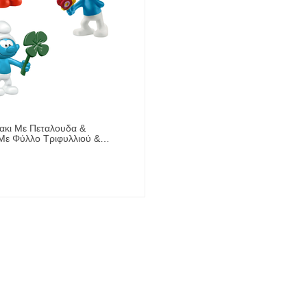
ακι Με Πεταλουδα &
Με Φύλλο Τριφυλλιού &
φ Schleich