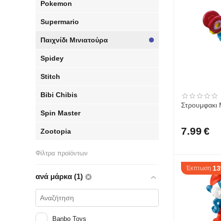
Pokemon
Supermario
Παιχνίδι Μινιατούρα
Spidey
Stitch
Bibi Chibis
Στρουμφακι 
Spin Master
7.99
€
Zootopia
Φίλτρα προϊόντων
1
Έκπτωση
ανά μάρκα (1)
Banbo Toys