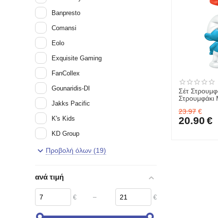
Banpresto
Comansi
Eolo
Exquisite Gaming
FanCollex
Gounaridis-DI
Σέτ Στρουμφ
Στρουμφάκι 
Jakks Pacific
Παπαστρούμ
23.97
€
K's Kids
20.90
€
KD Group
Klorofil
Προβολή όλων (19)
MGA
ανά τιμή
oem
Schleich
–
€
€
Spin Master