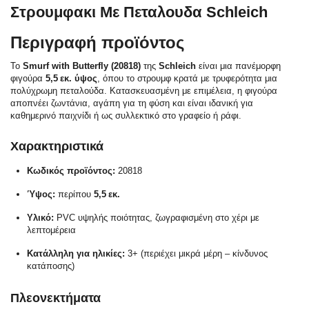
Στρουμφακι Με Πεταλουδα Schleich
Περιγραφή προϊόντος
Το
Smurf with Butterfly (20818)
της
Schleich
είναι μια πανέμορφη
φιγούρα
5,5 εκ. ύψος
, όπου το στρουμφ κρατά με τρυφερότητα μια
πολύχρωμη πεταλούδα. Κατασκευασμένη με επιμέλεια, η φιγούρα
αποπνέει ζωντάνια, αγάπη για τη φύση και είναι ιδανική για
καθημερινό παιχνίδι ή ως συλλεκτικό στο γραφείο ή ράφι.
Χαρακτηριστικά
Κωδικός προϊόντος:
20818
Ύψος:
περίπου
5,5 εκ.
Υλικό:
PVC υψηλής ποιότητας, ζωγραφισμένη στο χέρι με
λεπτομέρεια
Κατάλληλη για ηλικίες:
3+ (περιέχει μικρά μέρη – κίνδυνος
κατάποσης)
Πλεονεκτήματα