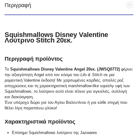
Περιγραφή
Squishmallows Disney Valentine
Λούτρινο Stitch 20εκ.
Περιγραφή προϊόντος
Το
Squishmallows Disney Valentine Angel 20εκ. (JWSQ0772)
φέρνει
την αξιαγάπητη Angel από τον κόσμο του
Lilo & Stitch
σε μια
ρομαντική Valentine έκδοση! Με χαριτωμένες καρδιές, απαλές ροζ
αποχρώσεις και τη χαρακτηριστική marshmallow-like squishy υφή των
Squishmallows, το λούτρινο αυτό είναι τέλειο για αγκαλιές, συλλογή
και διακόσμηση.
Ένα υπέροχο δώρο για του Αγίου Βαλεντίνου ή για κάθε στιγμή που
θέλει λίγη παραπάνω γλύκα!
Χαρακτηριστικά προϊόντος
Επίσημο Squishmallows λούτρινο της Jazwares