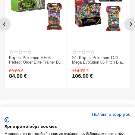
Κάρτες Pokemon ME03
Σέτ Κάρτες Pokemon TCG –
Perfect Order Elite Trainer Box
Mega Evolution 05 Pitch Black
& Mega Evolution 05 Pitch
- Sleeved Booster 1 ΤΜΧ. &
89.80
€
114.70
€
Black - Sleeved Booster 1
Κάρτες Pokemon TCG – Mega
84.90
€
106.90
€
ΤΜΧ.
Evolution 05 Pitch Black - 3-
Booster Blister & ME03
Perfect Order Elite Trainer Box
Ο Λογαριασμός μου
Πολιτική απορρήτου
Χρησιμοποιούμε cookies
Around you
Μπορούμε να τα τοποθετήσουμε για ανάλυση των δεδομένων επισκεπτών