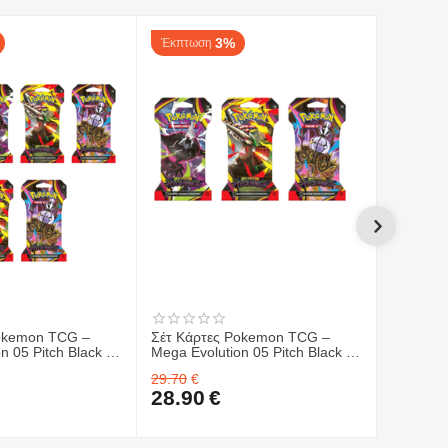
3%
Έκπτωση
Έκπτωσ
allow
εκδοχή του.
Αποκτήστε τον τώρα και ζήστε την
Pokemon TCG –
Σέτ Κάρτες Pokemon TCG –
Σέτ Κάρ
n 05 Pitch Black -
Mega Evolution 05 Pitch Black -
ME04 Ch
ter 6 ΤΜΧ.
Sleeved Booster 3 ΤΜΧ.
Display 
29.70
€
599.70
€
Pokemon
28.90
€
539.9
05 Pitch 
(36ct) &
Elite Tra