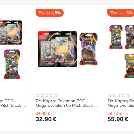
και άνεση.
5%
6%
Έκπτωση
Έκπτωση
α δόση παιχνιδιάρικης διάθεσης στη ζωή σας με αυτή την υπέροχη
Squishm
on TCG –
Σέτ Κάρτες Pokemon TCG –
Σέτ Κάρτες 
Pitch Black -
Mega Evolution 05 Pitch Black -
Mega Evolutio
 ΤΜΧ. &
Sleeved Booster 1 ΤΜΧ. &
Sleeved Boos
34.80
€
59.40
€
TCG – Mega
Κάρτες Pokemon TCG – Mega
32.90
€
55.90
€
Black - 3-
Evolution 05 Pitch Black - 3-
ME03 Perfect
Booster Blister
 Box