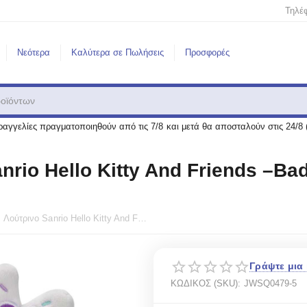
Τηλέ
Νεότερα
Καλύτερα σε Πωλήσεις
Προσφορές
αγγελίες πραγματοποιηθούν από τις 7/8 και μετά θα αποσταλούν στις 24/8 
rio Hello Kitty And Friends –Ba
Squishmallows Λούτρινο Sanrio Hello Kitty And Friends –Badtz Maru με Dreamland 20 εκ. Jazwares JWSQ0479-5
Γράψτε μια 
ΚΩΔΙΚΟΣ (SKU):
JWSQ0479-5