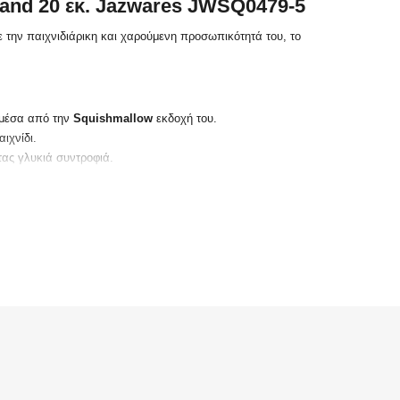
land 20 εκ. Jazwares JWSQ0479-5
ε την παιχνιδιάρικη και χαρούμενη προσωπικότητά του, το
 μέσα από την
Squishmallow
εκδοχή του.
ιχνίδι.
τας γλυκιά συντροφιά.
ντροφο για τους θαυμαστές του χαρακτήρα και του
Dreamland
ι.
σθέσετε στη συλλογή σας.