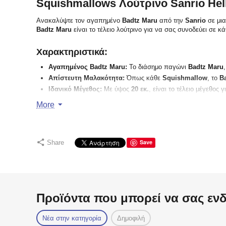
Squishmallows Λούτρινο Sanrio Hel
Ανακαλύψτε τον αγαπημένο
Badtz Maru
από την
Sanrio
σε μι
Badtz Maru
είναι το τέλειο λούτρινο για να σας συνοδεύει σε κά
Χαρακτηριστικά:
Αγαπημένος Badtz Maru:
Το διάσημο παγώνι
Badtz Maru
Απίστευτη Μαλακότητα:
Όπως κάθε
Squishmallow
, το
B
Ιδανικό Μέγεθος:
Με ύψος
20 εκ.
, είναι το τέλειο μέγεθος
Επίσημο Προϊόν Sanrio:
Αυθεντικό προϊόν από τη σειρά
S
More
κόσμου.
Γιατί να το Αποκτήσετε:
Save
Share
Χαρούμενος και Σαρκαστικός:
Ο
Badtz Maru
με την αστεί
Τέλειο Δώρο για Φίλους ή Συλλέκτες:
Ιδανικό για τους λά
Ανακουφιστική Άνεση:
Η εξαιρετική απαλότητα του
Squis
Τεχνικές Πληροφορίες:
Προϊόντα που μπορεί να σας εν
Κωδικός Προϊόντος:
JWSQ0479-5
Ηλικιακή Ομάδα:
3+
Νέα στην κατηγορία
Δημοφιλή
Διαστάσεις:
Ύψος 20 εκ.