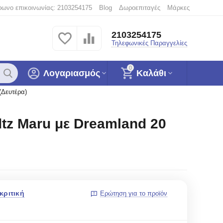
φωνο επικοινωνίας: 2103254175
Blog
Δωροεπιταγές
Μάρκες
2103254175
Τηλεφωνικές Παραγγελίες
0
Λογαριασμός
Καλάθι
(Δευτέρα)
dtz Maru με Dreamland 20
κριτική
Ερώτηση για το προϊόν