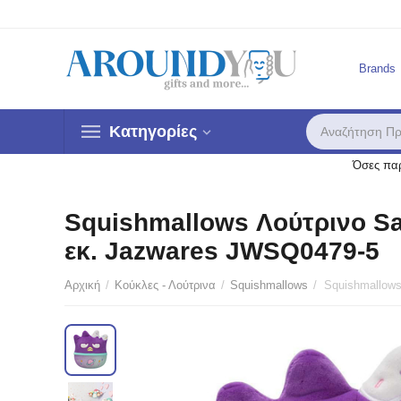
Brands
Κατηγορίες
Όσες παρ
Squishmallows Λούτρινο San
εκ. Jazwares JWSQ0479-5
Αρχική
/
Κούκλες - Λούτρινα
/
Squishmallows
/