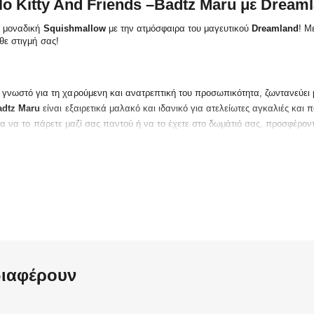
lo Kitty And Friends –Badtz Maru με Dream
α μοναδική
Squishmallow
με την ατμόσφαιρα του μαγευτικού
Dreamland
! Μ
θε στιγμή σας!
, γνωστό για τη χαρούμενη και ανατρεπτική του προσωπικότητα, ζωντανεύει
adtz Maru
είναι εξαιρετικά μαλακό και ιδανικό για ατελείωτες αγκαλιές και πα
 για να το πάρετε μαζί σας παντού ή να το έχετε στο δωμάτιό σας, προσφέρον
anrio
, το
Squishmallow Badtz Maru
με Dreamland αποτελεί τον ιδανικό σύ
α και τολμηρή προσωπικότητά του φέρνει γέλιο και διασκέδαση σε κάθε σπίτ
τρεις του
Badtz Maru
, για να το προσφέρετε ως δώρο σε φίλους ή να το προ
hmallow
το καθιστά ιδανικό για στιγμές χαλάρωσης και αγκαλιάς.
διαφέρουν