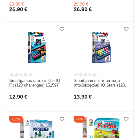
29.90
€
29.90
€
challenges) 151838
26.90
€
26.90
€
Smartgames επιτραπέζιο IQ
Smartgames Επιτραπέζιο -
Fit (120 challenges) 151597
σπαζοκεφαλιά IQ Stars (120
challenges) 152110
12.90
€
13.90
€
12%
7%