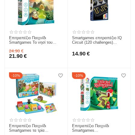
Επιτραπέζιο Παιχνίδι
Smartgames επιτραπέζιο IQ
Smartgames Το νησί του
Circuit (120 challenges)
θησαυρού (80 challenges)
152400
24.90
€
152444
14.90
€
21.90
€
10%
10%
Επιτραπέζιο Παιχνίδι
Επιτραπέζιο Παιχνίδι
Smartgames τα τρία
Smartgames
γουρουνάκια 151875
Κοκκινοσκουφίτσα (48