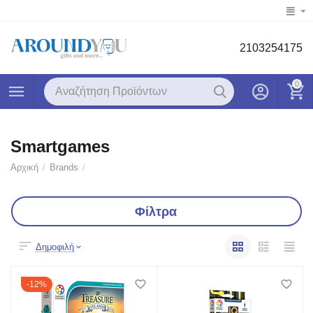
2103254175
0
Smartgames
Αρχική
/
Brands
/
Φίλτρα
Δημοφιλή
12%