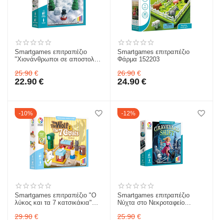
Smartgames επιτραπέζιο
Smartgames επιτραπέζιο
"Χιονάνθρωποι σε αποστολή"
Φάρμα 152203
152497
25.90
€
26.90
€
22.90
€
24.90
€
10%
12%
Smartgames επιτραπέζιο "Ο
Smartgames επιτραπέζιο
λύκος και τα 7 κατσικάκια"
Νύχτα στο Νεκροταφείο
152669
152565
29.90
€
25.90
€